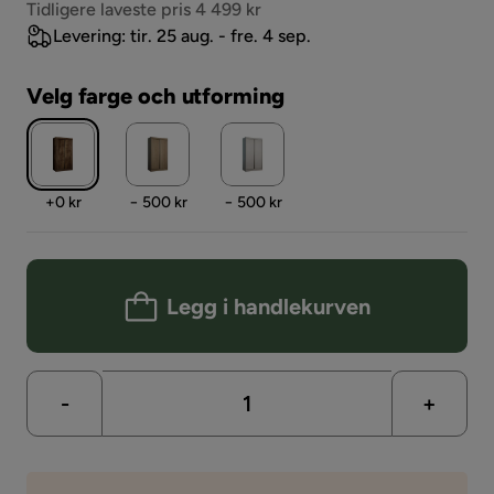
Pris
Tidligere laveste pris 4 499 kr
Levering: tir. 25 aug. - fre. 4 sep.
Velg farge och utforming
Pris
Pris
Pris
+
0 kr
− 500 kr
− 500 kr
Legg i handlekurven
-
+