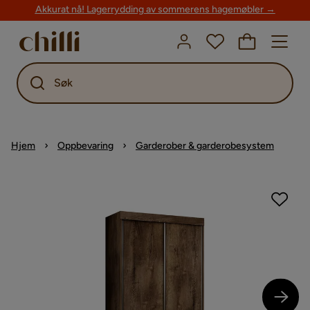
Akkurat nå! Lagerrydding av sommerens hagemøbler →
Søk
Hjem
Oppbevaring
Garderober & garderobesystem