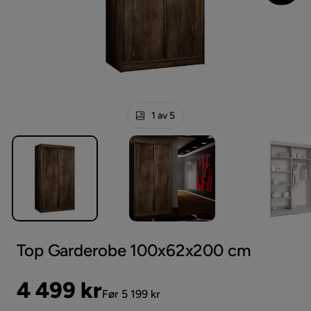
1 av 5
Top Garderobe 100x62x200 cm
Pris
Original
4 499 kr
Før 5 199 kr