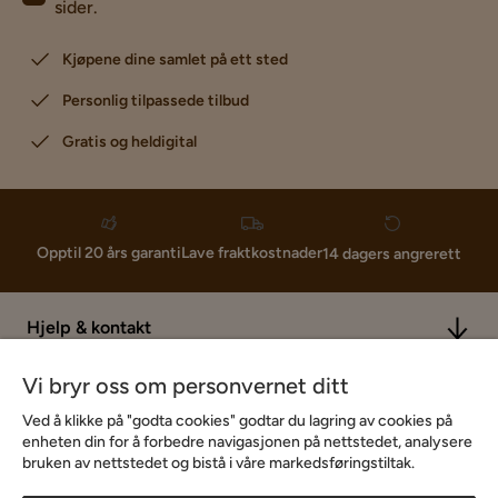
sider.
Kjøpene dine samlet på ett sted
Personlig tilpassede tilbud
Gratis og heldigital
Lave fraktkostnader
Opptil 20 års garanti
14 dagers angrerett
Hjelp & kontakt
Vi bryr oss om personvernet ditt
Sortiment & tilbud
Ved å klikke på "godta cookies" godtar du lagring av cookies på
enheten din for å forbedre navigasjonen på nettstedet, analysere
bruken av nettstedet og bistå i våre markedsføringstiltak.
Inspirasjon