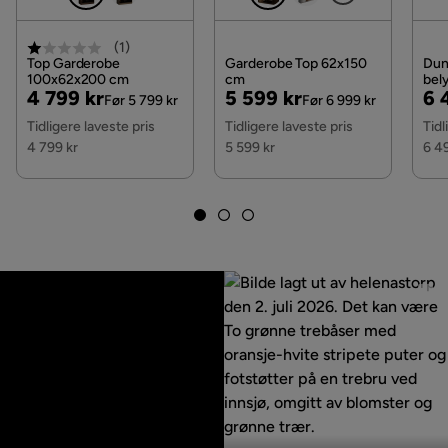
(
1
)
Top Garderobe
Garderobe Top 62x150
Dun
100x62x200 cm
cm
bel
Pris
Original
Pris
Original
Pri
Or
4 799 kr
5 599 kr
6 
Mør
Før 5 799 kr
Før 6 999 kr
Pris
Pris
Pri
Tidligere laveste pris
Tidligere laveste pris
Tidl
4 799 kr
5 599 kr
6 4