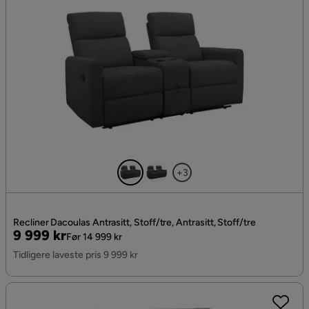
+3
Recliner Dacoulas Antrasitt, Stoff/tre, Antrasitt, Stoff/tre
Pris
Original
9 999 kr
Før 14 999 kr
Pris
Tidligere laveste pris 9 999 kr