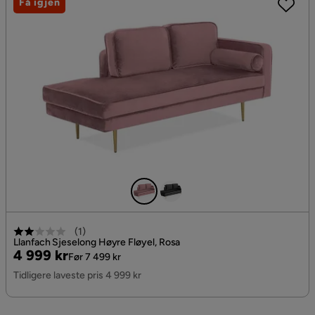
Få igjen
(
1
)
Llanfach Sjeselong Høyre Fløyel, Rosa
Pris
Original
4 999 kr
Før 7 499 kr
Pris
Tidligere laveste pris 4 999 kr