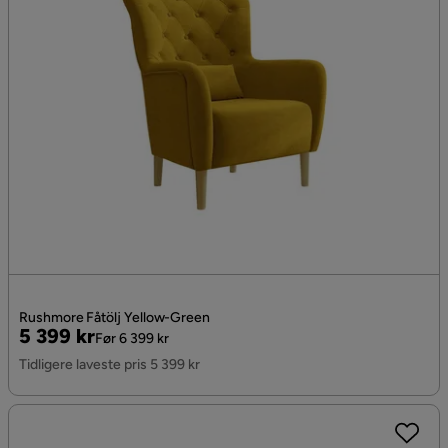
Rushmore Fåtölj Yellow-Green
Pris
Original
5 399 kr
Før 6 399 kr
Pris
Tidligere laveste pris 5 399 kr