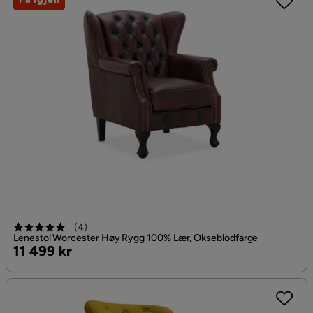
(
4
)
Lenestol Worcester Høy Rygg 100% Lær, Okseblodfarge
Pris
11 499 kr