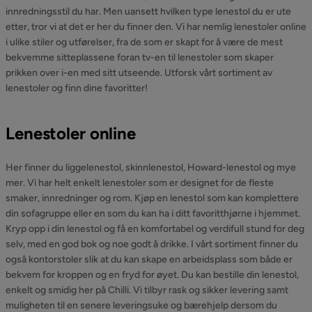
innredningsstil du har. Men uansett hvilken type lenestol du er ute
etter, tror vi at det er her du finner den. Vi har nemlig lenestoler online
i ulike stiler og utførelser, fra de som er skapt for å være de mest
bekvemme sitteplassene foran tv-en til lenestoler som skaper
prikken over i-en med sitt utseende. Utforsk vårt sortiment av
lenestoler og finn dine favoritter!
Lenestoler online
Her finner du liggelenestol, skinnlenestol, Howard-lenestol og mye
mer. Vi har helt enkelt lenestoler som er designet for de fleste
smaker, innredninger og rom. Kjøp en lenestol som kan komplettere
din sofagruppe eller en som du kan ha i ditt favoritthjørne i hjemmet.
Kryp opp i din lenestol og få en komfortabel og verdifull stund for deg
selv, med en god bok og noe godt å drikke. I vårt sortiment finner du
også kontorstoler slik at du kan skape en arbeidsplass som både er
bekvem for kroppen og en fryd for øyet. Du kan bestille din lenestol,
enkelt og smidig her på Chilli. Vi tilbyr rask og sikker levering samt
muligheten til en senere leveringsuke og bærehjelp dersom du