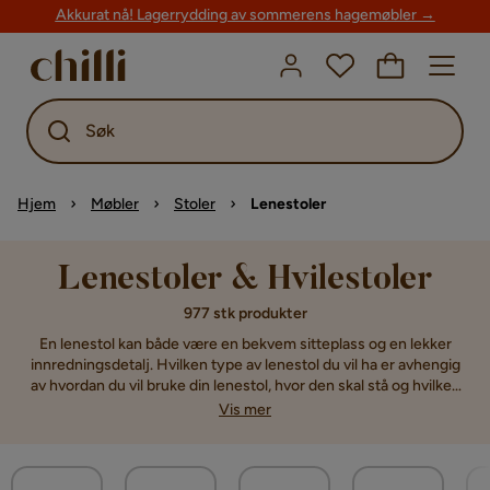
Akkurat nå! Lagerrydding av sommerens hagemøbler →
Søk
Hjem
Møbler
Stoler
Lenestoler
Lenestoler & Hvilestoler
977 stk produkter
En lenestol kan både være en bekvem sitteplass og en lekker
innredningsdetalj. Hvilken type av lenestol du vil ha er avhengig
av hvordan du vil bruke din lenestol, hvor den skal stå og hvilken
innredningsstil du har. Men uansett hvilken type lenestol du er
Vis mer
ute etter, tror vi at det er her du finner den. Vi har nemlig
lenestoler online i ulike stiler og utførelser, fra de som er skapt
for å være de mest bekvemme sitteplassene foran tv-en til
lenestoler som skaper prikken over i-en med sitt utseende.