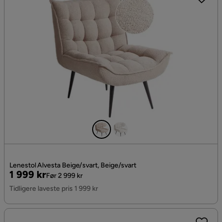
Lenestol Alvesta Beige/svart, Beige/svart
Pris
Original
1 999 kr
Før 2 999 kr
Pris
Tidligere laveste pris 1 999 kr