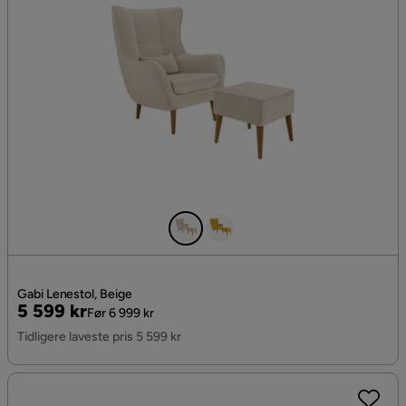
Gabi Lenestol, Beige
Pris
Original
5 599 kr
Før 6 999 kr
Pris
Tidligere laveste pris 5 599 kr