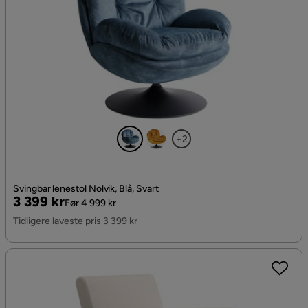
+2
Svingbar lenestol Nolvik, Blå, Svart
Pris
Original
3 399 kr
Før 4 999 kr
Pris
Tidligere laveste pris 3 399 kr