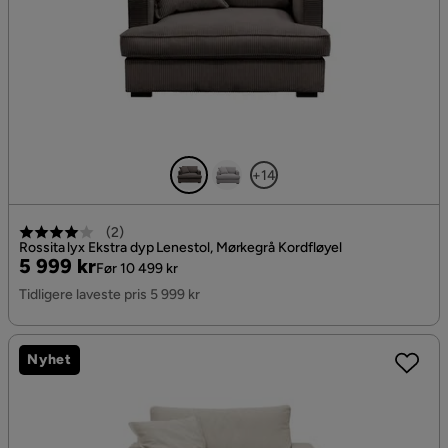
+14
(
2
)
Rossita lyx Ekstra dyp Lenestol, Mørkegrå Kordfløyel
Pris
Original
5 999 kr
Før 10 499 kr
Pris
Tidligere laveste pris 5 999 kr
Nyhet