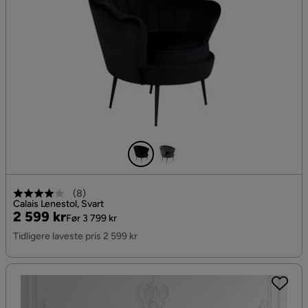
(
8
)
Calais Lenestol, Svart
Pris
Original
2 599 kr
Før 3 799 kr
Pris
Tidligere laveste pris 2 599 kr