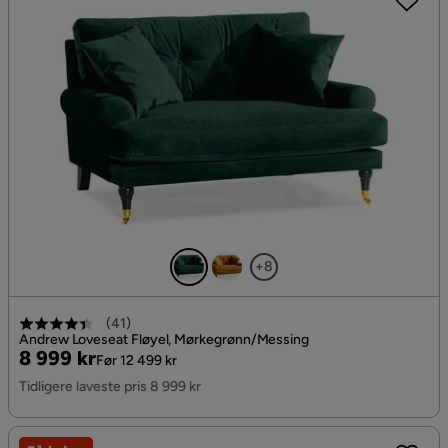
+8
(
41
)
Andrew Loveseat Fløyel, Mørkegrønn/Messing
Pris
Original
8 999 kr
Før 12 499 kr
Pris
Tidligere laveste pris 8 999 kr