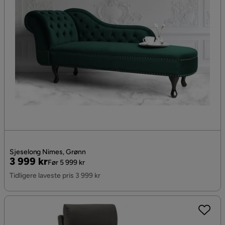
Sjeselong Nimes, Grønn
Pris
Original
3 999 kr
Før 5 999 kr
Pris
Tidligere laveste pris 3 999 kr