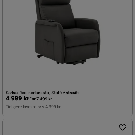
Karkas Reclinerlenestol, Stoff/Antrasitt
Pris
Original
4 999 kr
Før 7 499 kr
Pris
Tidligere laveste pris 4 999 kr