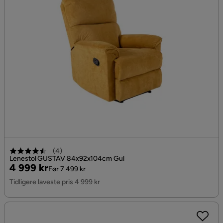
(
4
)
Lenestol GUSTAV 84x92x104cm Gul
Pris
Original
4 999 kr
Før 7 499 kr
Pris
Tidligere laveste pris 4 999 kr