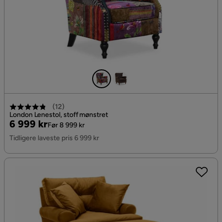
(
12
)
London Lenestol, stoff mønstret
Pris
Original
6 999 kr
Før 8 999 kr
Pris
Tidligere laveste pris 6 999 kr