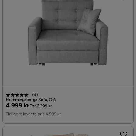
(
4
)
Hemmingsberga Sofa, Grå
Pris
Original
4 999 kr
Før 6 399 kr
Pris
Tidligere laveste pris 4 999 kr