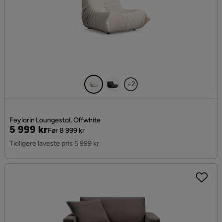
+2
Feylorin Loungestol, Offwhite
Pris
Original
5 999 kr
Før 8 999 kr
Pris
Tidligere laveste pris 5 999 kr