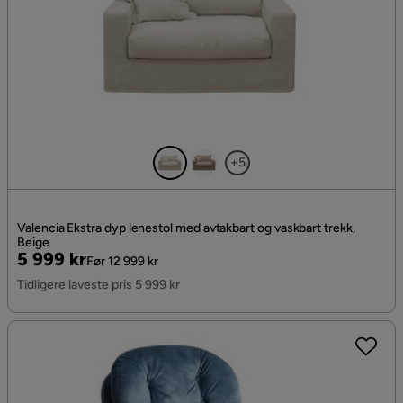
+5
Valencia Ekstra dyp lenestol med avtakbart og vaskbart trekk,
Beige
Pris
Original
5 999 kr
Før 12 999 kr
Pris
Tidligere laveste pris 5 999 kr