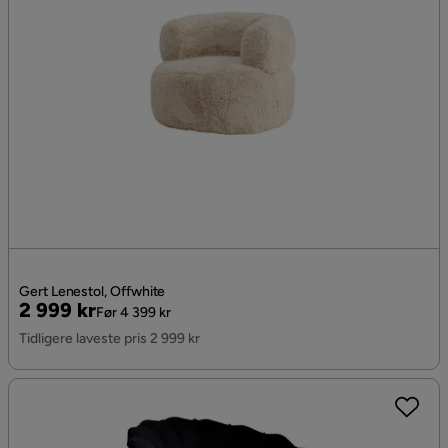
Gert Lenestol, Offwhite
Pris
Original
2 999 kr
Før 4 399 kr
Pris
Tidligere laveste pris 2 999 kr