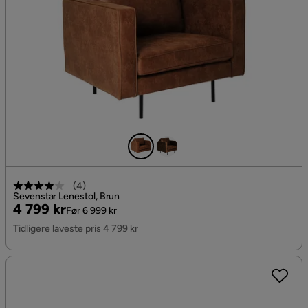
(
4
)
Sevenstar Lenestol, Brun
Pris
Original
4 799 kr
Før 6 999 kr
Pris
Tidligere laveste pris 4 799 kr