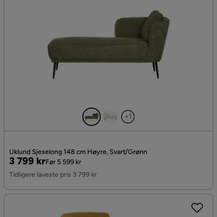
+1
Uklund Sjeselong 148 cm Høyre, Svart/Grønn
Pris
Original
3 799 kr
Før 5 599 kr
Pris
Tidligere laveste pris 3 799 kr