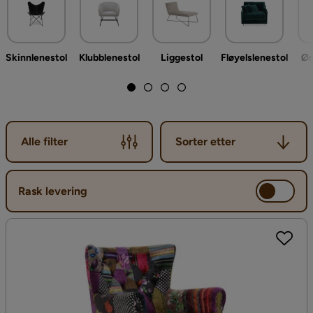
Utforsk vårt sortiment av lenestoler og finn dine favoritter!
Skinnlenestol
Klubblenestol
Liggestol
Fløyelslenestol
Ør
Sorter etter
Alle filter
Sorter etter
Rask levering