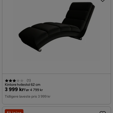
(
1
)
Kintore hvilestol 62 cm
Pris
Original
3 999 kr
Før 4 799 kr
Pris
Tidligere laveste pris 3 999 kr
Få igjen