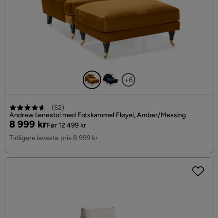
+6
(
52
)
Andrew Lenestol med Fotskammel Fløyel, Amber/Messing
Pris
Original
8 999 kr
Før 12 499 kr
Pris
Tidligere laveste pris 8 999 kr