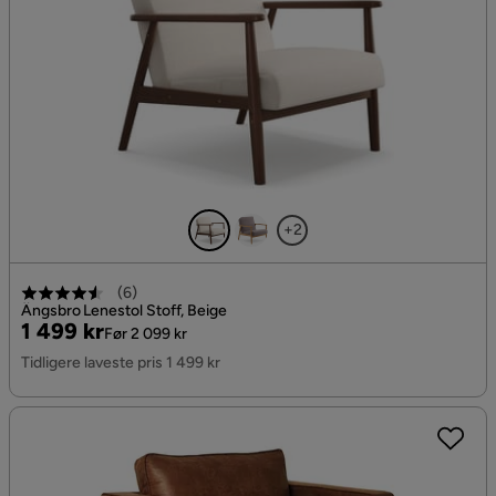
+2
(
6
)
Ängsbro Lenestol Stoff, Beige
Pris
Original
1 499 kr
Før 2 099 kr
Pris
Tidligere laveste pris 1 499 kr