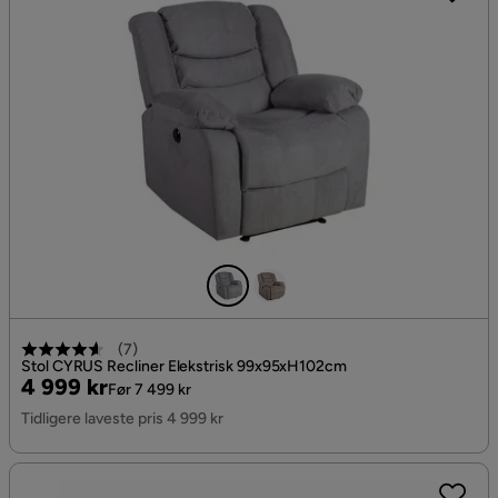
(
7
)
Stol CYRUS Recliner Elekstrisk 99x95xH102cm
Pris
Original
4 999 kr
Før 7 499 kr
Pris
Tidligere laveste pris 4 999 kr