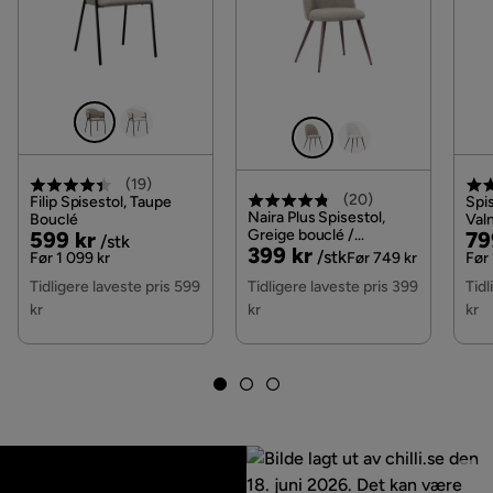
(
19
)
(
20
)
Filip Spisestol, Taupe
Spis
Naira Plus Spisestol,
Bouclé
Valn
Pris
Original
Greige bouclé /
Pri
Or
599 kr
79
/stk
Pris
Original
399 kr
Metallben valnøtt
/stk
Pris
Pri
Før 1 099 kr
Før 749 kr
Før 
Pris
Tidligere laveste pris 599
Tidligere laveste pris 399
Tidl
kr
kr
kr