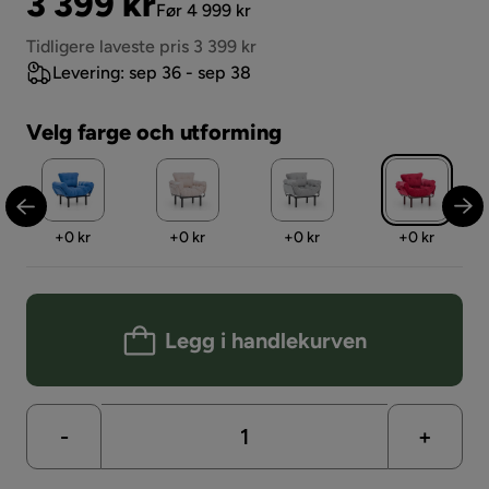
Pris
Original
3 399 kr
Før 4 999 kr
Pris
Tidligere laveste pris 3 399 kr
Levering: sep 36 - sep 38
Velg farge och utforming
Pris
Pris
Pris
Pris
+
0 kr
+
0 kr
+
0 kr
+
0 kr
Legg i handlekurven
-
+