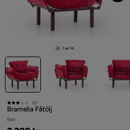
1 av 14
(
2
)
Bramelia Fåtölj
Rød