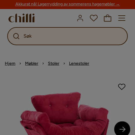
Akkurat nå! Lagerrydding av sommerens hagemøbler →
Søk
Hjem
Møbler
Stoler
Lenestoler