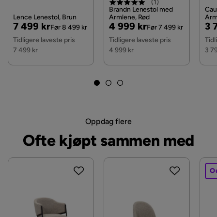
(
1
)
Avtagbart stoff
Nei
Brandn Lenestol med
Cau
Lence Lenestol, Brun
Armlene, Rød
Arm
Pris
Original
Pris
Original
Pri
Or
7 499 kr
4 999 kr
3 
Øvrig
Før 8 499 kr
Før 7 499 kr
Pris
Pris
Pri
Tidligere laveste pris
Tidligere laveste pris
Tidl
Fargenavn
Rød
7 499 kr
4 999 kr
3 7
Garanti
10 år
Farge ben
Svart
Farge
Rød
Oppdag flere
Serie
Ofte kjøpt sammen med
O