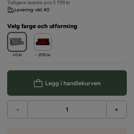
Pris
Tidligere laveste pris 5 799 kr
Levering: okt 40
Velg farge och utforming
Pris
Pris
+
0 kr
− 200 kr
Legg i handlekurven
-
+