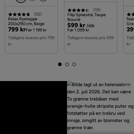
Garanti
10 år
(
19
)
(
52
)
Filip Spisestol, Taupe
Stil
Tidløs
Relax Ryeteppe
Nair
Bouclé
200x290 cm, Beige
Pris
Original
Gre
599 kr
/stk
Pris
Original
Pri
Or
799 kr
39
Met
Pris
Før 1 199 kr
Før 1 099 kr
Uttrekkbar dagseng
Nei
Pris
Pri
Tidligere laveste pris 799
Tidligere laveste pris 599
Tidl
kr
kr
kr
Farge
Beige
Fotskammel inkludert
Nei
Soveretning
Langsgående
Serie
Redes
Stoffnavn
Sharpe 1 + Zygo 3