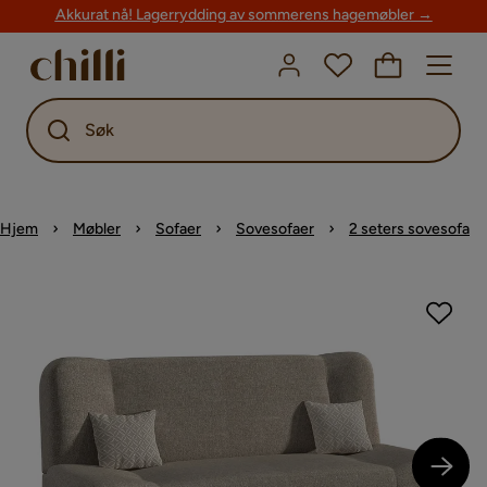
Akkurat nå! Lagerrydding av sommerens hagemøbler →
Søk
Hjem
Møbler
Sofaer
Sovesofaer
2 seters sovesofa