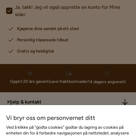
Ja, takk! Jeg vil også opprette en konto for Mine
sider.
Kjøpene dine samlet på ett sted
Personlig tilpassede tilbud
Gratis og heldigital
Lave fraktkostnader
Opptil 20 års garanti
14 dagers angrerett
Hjelp & kontakt
Vi bryr oss om personvernet ditt
Sortiment & tilbud
Ved å klikke på "godta cookies" godtar du lagring av cookies på
enheten din for å forbedre navigasjonen på nettstedet, analysere