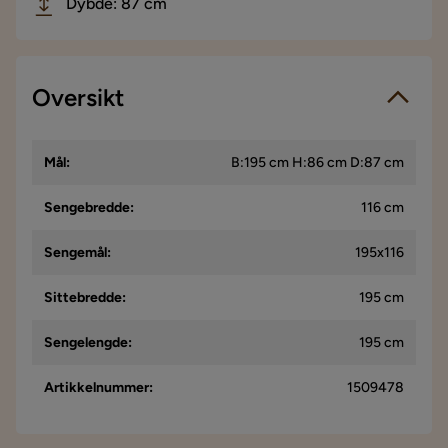
Dybde: 87 cm
Oversikt
Mål
:
B:195 cm H:86 cm D:87 cm
Sengebredde
:
116 cm
Sengemål
:
195x116
Sittebredde
:
195 cm
Sengelengde
:
195 cm
Artikkelnummer
:
1509478