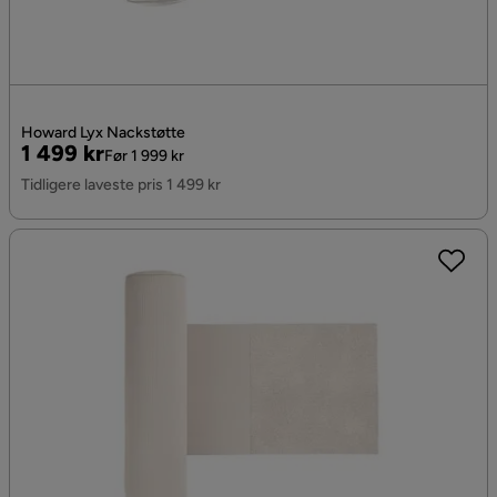
Howard Lyx Nackstøtte
Pris
Original
1 499 kr
Før 1 999 kr
Pris
Tidligere laveste pris 1 499 kr