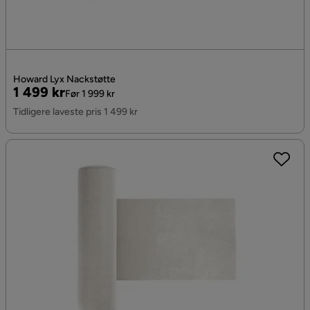
Howard Lyx Nackstøtte
Pris
Original
1 499 kr
Før 1 999 kr
Pris
Tidligere laveste pris 1 499 kr