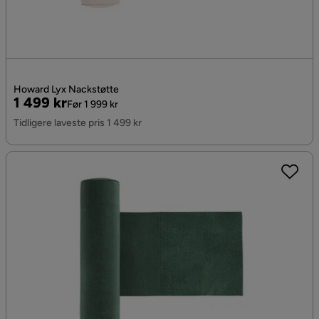
Howard Lyx Nackstøtte
Pris
Original
1 499 kr
Før 1 999 kr
Pris
Tidligere laveste pris 1 499 kr