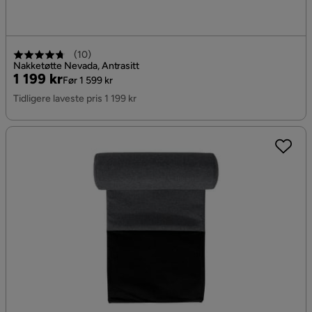
(
10
)
Nakketøtte Nevada, Antrasitt
Pris
Original
1 199 kr
Før 1 599 kr
Pris
Tidligere laveste pris 1 199 kr