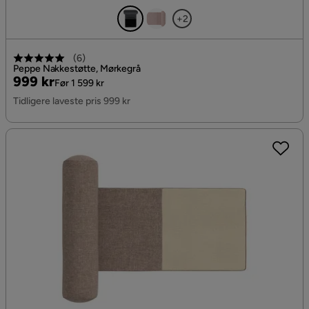
+2
(
6
)
Peppe Nakkestøtte, Mørkegrå
Pris
Original
999 kr
Før 1 599 kr
Pris
Tidligere laveste pris 999 kr