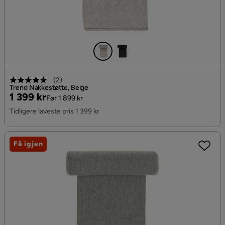
(
2
)
Trend Nakkestøtte, Beige
Pris
Original
1 399 kr
Før 1 899 kr
Pris
Tidligere laveste pris 1 399 kr
Få igjen