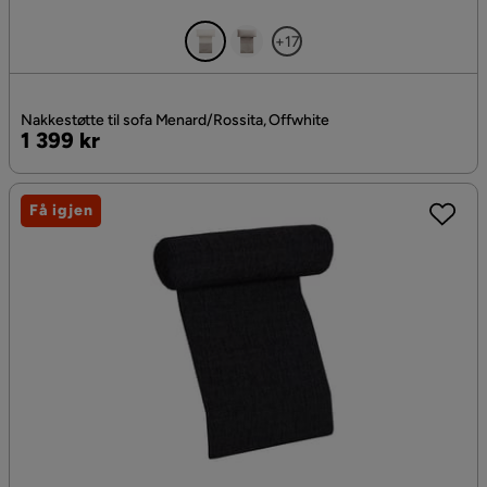
+17
Nakkestøtte til sofa Menard/Rossita, Offwhite
Pris
1 399 kr
Få igjen