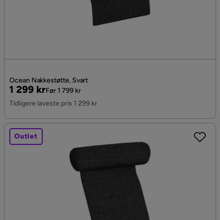
Ocean Nakkestøtte, Svart
Pris
Original
1 299 kr
Før 1 799 kr
Pris
Tidligere laveste pris 1 299 kr
Outlet