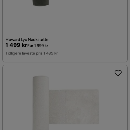
Howard Lyx Nackstøtte
Pris
Original
1 499 kr
Før 1 999 kr
Pris
Tidligere laveste pris 1 499 kr