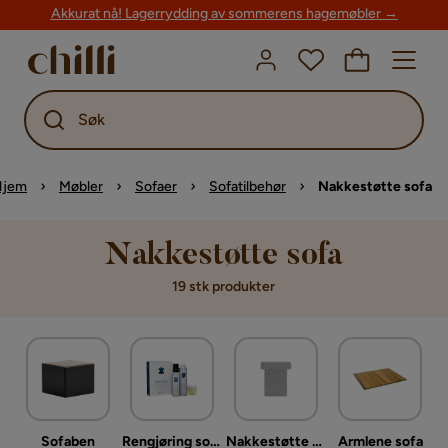
Akkurat nå! Lagerrydding av sommerens hagemøbler →
Søk
Hjem
Møbler
Sofaer
Sofatilbehør
Nakkestøtte sofa
Nakkestøtte sofa
19 stk produkter
Sofaben
Rengjøring sofa
Nakkestøtte sofa
Armlene sofa