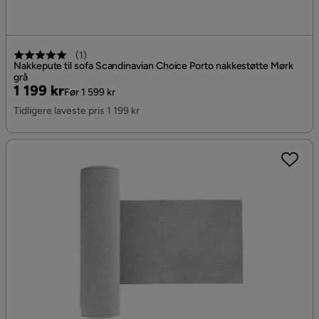
(
1
)
Nakkepute til sofa Scandinavian Choice Porto nakkestøtte Mørk
grå
Pris
Original
1 199 kr
Før 1 599 kr
Pris
Tidligere laveste pris 1 199 kr