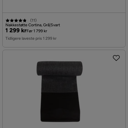
(
11
)
Nakkestøtte Cortina, Grå|Svart
Pris
Original
1 299 kr
Før 1 799 kr
Pris
Tidligere laveste pris 1 299 kr