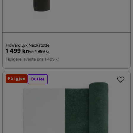
Howard Lyx Nackstøtte
Pris
Original
1 499 kr
Før 1 999 kr
Pris
Tidligere laveste pris 1 499 kr
Få igjen
Outlet