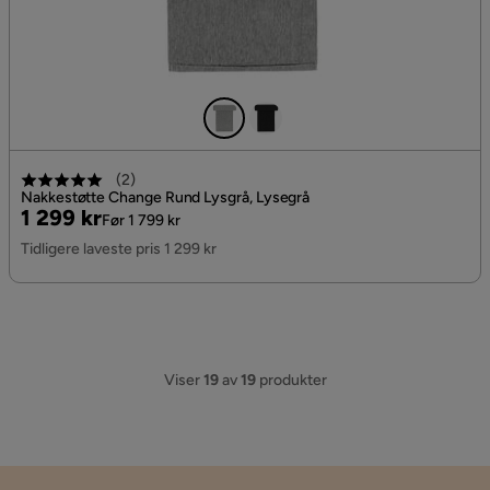
(
2
)
Nakkestøtte Change Rund Lysgrå, Lysegrå
Pris
Original
1 299 kr
Før 1 799 kr
Pris
Tidligere laveste pris 1 299 kr
Viser
19
av
19
produkter