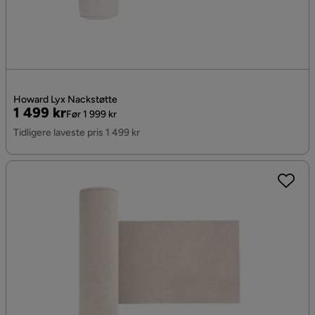
Howard Lyx Nackstøtte
Pris
Original
1 499 kr
Før 1 999 kr
Pris
Tidligere laveste pris 1 499 kr