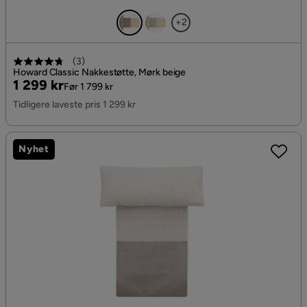
+2
(
3
)
Howard Classic Nakkestøtte, Mørk beige
Pris
Original
1 299 kr
Før 1 799 kr
Pris
Tidligere laveste pris 1 299 kr
Nyhet