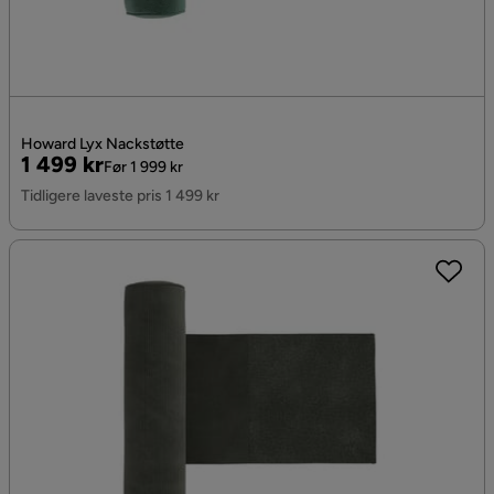
Howard Lyx Nackstøtte
Pris
Original
1 499 kr
Før 1 999 kr
Pris
Tidligere laveste pris 1 499 kr