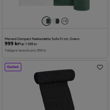
+8
Menard Compact Nakkestøtte Sofa 51 cm, Grønn
Pris
Original
999 kr
Før 1 599 kr
Pris
Tidligere laveste pris 999 kr
Outlet