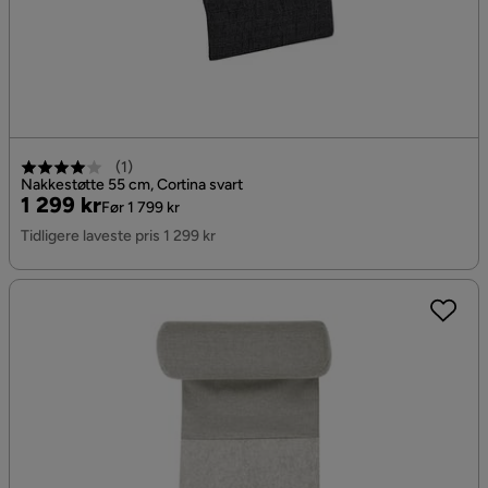
(
1
)
Nakkestøtte 55 cm, Cortina svart
Pris
Original
1 299 kr
Før 1 799 kr
Pris
Tidligere laveste pris 1 299 kr