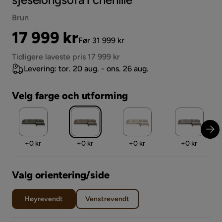
Brun
Pris
Original
17 999 kr
Før 31 999 kr
Pris
Tidligere laveste pris 17 999 kr
Levering: tor. 20 aug. - ons. 26 aug.
Velg farge och utforming
Pris
Pris
Pris
Pris
+
0 kr
+
0 kr
+
0 kr
+
0 kr
Valg orientering/side
Høyrevendt
Venstrevendt