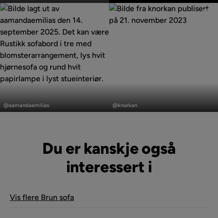
Vekt
110 kg
av
av
Farge
Brun
Trekk
Silencio 19, Brun Chenille
Fotskammel inkludert
Nei
Form
L-formet
Innlegg
Innlegg
publisert
publisert
@aamandaemilias
@knorkan
Serie
Menard
av
av
Orientering/Side
Høyrevendt
Du er kanskje også
interessert i
Vis flere Brun sofa