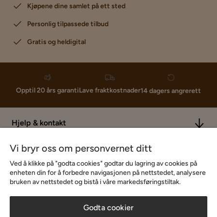
Kjøpene dine samlet på ett sted
Personlig tilpassede tilbud
Gratis og heldigital
Lave fraktkostnader
Opptil 20 års garanti
14 dagers angrerett
Hjelp & kontakt
Vi bryr oss om personvernet ditt
Sortiment & tilbud
Ved å klikke på "godta cookies" godtar du lagring av cookies på
enheten din for å forbedre navigasjonen på nettstedet, analysere
bruken av nettstedet og bistå i våre markedsføringstiltak.
Inspirasjon
Godta cookier