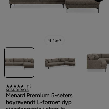
1 av 7
(
5
)
SCANDI DAYS
Menard Premium 5-seters
høyrevendt L-formet dyp
sjeselongsofa i chenille