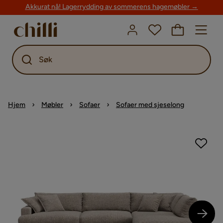
Akkurat nå! Lagerrydding av sommerens hagemøbler →
Søk
Hjem
Møbler
Sofaer
Sofaer med sjeselong