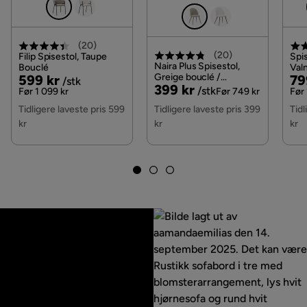
Fargenavn
Beige
(
20
)
Vaskbar
Nei
(
20
)
Filip Spisestol, Taupe
Spis
Naira Plus Spisestol,
Bouclé
Valn
Pris
Original
Greige bouclé /
Pri
Or
599 kr
79
/stk
Garanti
10 år
Pris
Original
399 kr
Metallben valnøtt
/stk
Pris
Pri
Før 1 099 kr
Før 749 kr
Før 
Pris
Tidligere laveste pris 599
Tidligere laveste pris 399
Tidl
Farge ben
Svart
kr
kr
kr
Vaskeanvisning
Rengjør produktet med en fuktig klut
Farge
Beige
Fotskammel inkludert
Nei
Form
L-formet
Serie
Jaraad
Orientering/Side
Høyrevendt