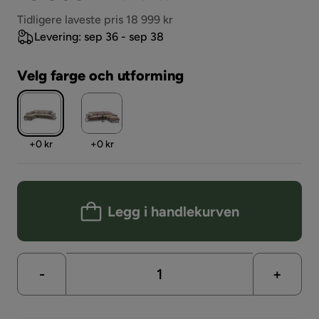
Pris
Tidligere laveste pris 18 999 kr
Levering: sep 36 - sep 38
Velg farge och utforming
Pris
Pris
+
0 kr
+
0 kr
Legg i handlekurven
-
+