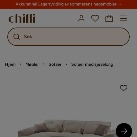
Akkurat nå! Lagerrydding av sommerens hagemøbler →
Søk
Hjem
Møbler
Sofaer
Sofaer med sjeselong