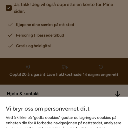
Ja, takk! Jeg vil også opprette en konto for Mine
sider.
Kjøpene dine samlet på ett sted
Personlig tilpassede tilbud
Gratis og heldigital
Lave fraktkostnader
Opptil 20 års garanti
14 dagers angrerett
Hjelp & kontakt
Vi bryr oss om personvernet ditt
Sortiment & tilbud
Ved å klikke på "godta cookies" godtar du lagring av cookies på
enheten din for å forbedre navigasjonen på nettstedet, analysere