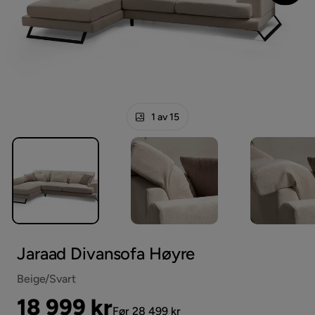
1 av 15
Jaraad Divansofa Høyre
Beige/Svart
Pris
Original
18 999 kr
Før 28 499 kr