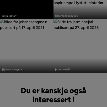
Innlegg
Innlegg
publisert
publisert
@stallgatan1
@aamandaemilias
av
av
Innlegg
Innlegg
publisert
publisert
@johannaengma.n
jasminnejati
av
av
Du er kanskje også
interessert i