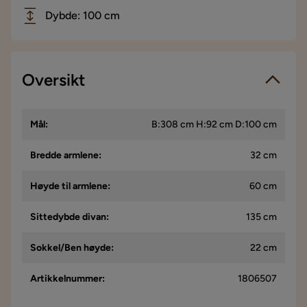
Dybde: 100 cm
Oversikt
Mål
:
B:308 cm H:92 cm D:100 cm
Bredde armlene
:
32 cm
Høyde til armlene
:
60 cm
Sittedybde divan
:
135 cm
Sokkel/Ben høyde
:
22 cm
Artikkelnummer
:
1806507