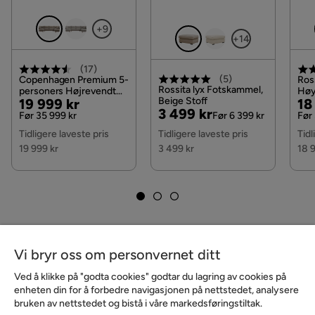
+9
+14
(
17
)
(
5
)
Copenhagen Premium 5-
Ros
Rossita lyx Fotskammel,
personers Højrevendt
Høy
Pris
Original
Beige Stoff
Pri
Or
19 999 kr
18
U-formet Dyb Sofa med
Ext
Pris
Original
3 499 kr
Divan og Chaiselong i
i St
Pris
Pri
Før 35 999 kr
Før 6 399 kr
Før
Chenille, Brun
Pris
Tidligere laveste pris
Tidligere laveste pris
Tidl
19 999 kr
3 499 kr
18 
Vi bryr oss om personvernet ditt
Ved å klikke på "godta cookies" godtar du lagring av cookies på
enheten din for å forbedre navigasjonen på nettstedet, analysere
bruken av nettstedet og bistå i våre markedsføringstiltak.