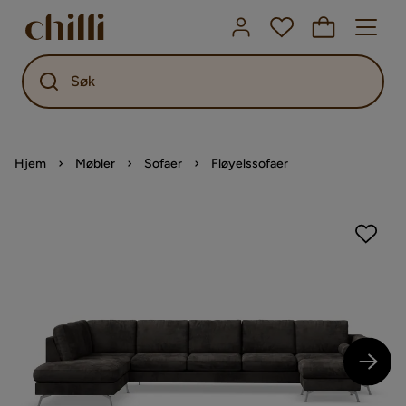
Søk
Hjem
Møbler
Sofaer
Fløyelssofaer