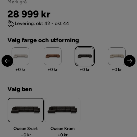
Mørk grå
Pris
28 999 kr
Levering: okt 42 - okt 44
Velg farge och utforming
Pris
Pris
Pris
Pris
+
0 kr
+
0 kr
+
0 kr
+
0 kr
Valg ben
Ocean Svart
Ocean Krom
Pris
Pris
+
0 kr
+
0 kr