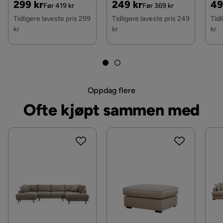
Pris
Original
Pris
Original
Pri
Or
299 kr
249 kr
49
Master
Før 419 kr
Før 369 kr
Pris
Pris
Pri
Tidligere laveste pris 299
Tidligere laveste pris 249
Tidl
kr
kr
kr
Oppdag flere
Ofte kjøpt sammen med