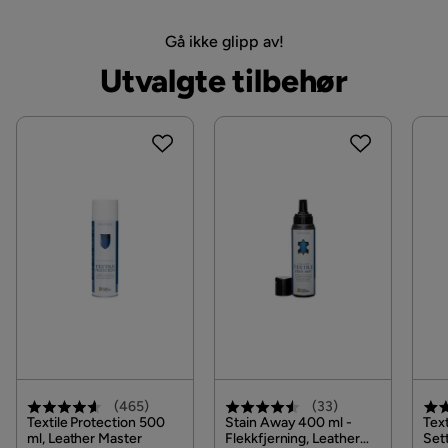
Fotskammel inkludert
Ja
Gå ikke glipp av!
Stil
Tidløs
Utvalgte tilbehør
Fargenavn
Mörkbrun
Garanti
10 år
Farge
Brun
Vaskbar
Nei
Form Fotskammel
Firkantet
(
465
)
(
33
)
Textile Protection 500
Stain Away 400 ml -
Text
ml, Leather Master
Flekkfjerning, Leather
Set