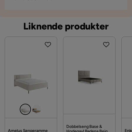
Bredde
146.5 cm
4 år siden
Vi leverer alltid varene hjem til deg. Mindre
tidløst utseende som passer perfekt inn i de fleste
leveranser kan bli sendt til et utleveringssted nære
interiørstiler.
Lengde
219 cm
Vis flere anmeldelser
deg. En fraktavgift tilkommer i kassen etter du har
Liknende produkter
Med en sengemål på 180x200 cm tilbyr Emilia
fylt i dine personlige opplysninger.
Verified by Trustvoice
Materiale
Sengeram god plass for en komfortabel og
Vil du gjøre din leveranse enklere? Vi har flere
avslappende søvn. Den robuste konstruksjonen
Kontakt kundeservice
Materiale
Stoff,Tre
tilleggstjenester som eksempelvis kveldslevering og
garanterer stabilitet og holdbarhet, samtidig som den
innbæring som du kan velge i kassen. Dersom ingen
høye hodegavlen gir ekstra komfort og støtte når du
Materialutseende
Stoff
tilleggstjenester vises, kan vi dessverre ikke tilby
ligger i sengen.
disse for ditt postnummer og valgte produkter.
Materialvalg
Polyester,MDF
Emilia Sengeram er en del av Emilia-serien, som
Les våre
Kjøpsvilkår
for mer informasjon.
Materialtype
tre,Polyester,MDF
tilbyr flere matchende møbler og tilbehør for å skape
en enhetlig og stilren innredning på soverommet ditt.
Øvrig
Sengerammen er også tilgjengelig i andre farger og
materialvalg for å passe dine personlige preferanser
Farge
Beige
og behov.
Form
Rektangulær
Med Emilia Sengeram får du ikke bare en stilig og
Dobbelseng Base &
Amelus Sengeramme
Enk
Hodegavl Badena Beige,