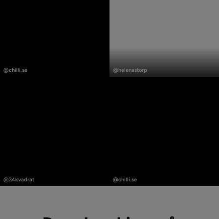
Innlegg
Innlegg
publisert
publisert
@chilli.se
@helenastorp
av
av
Innlegg
Innlegg
publisert
publisert
@34kvadrat
@chilli.se
av
av