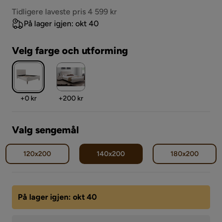
Pris
Tidligere laveste pris 4 599 kr
På lager igjen: okt 40
Velg farge och utforming
Pris
Pris
+
0 kr
+
200 kr
Valg sengemål
120x200
140x200
180x200
På lager igjen: okt 40