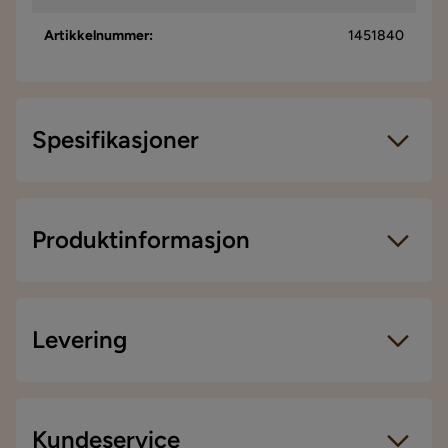
4 år siden
Artikkelnummer
:
1451840
Angelina R
AR
Fin seng, lett. Filtputer må kjøpes separat.
Spesifikasjoner
Oversatt fra finsk
•
Vis originalen
4 måneder siden
Artikkelnummer:
1451840
Størrelse
Produktinformasjon
Minna K
MK
Sengebredde
140 cm
Emilia Sengeram - Moderne stil og komfortabel søvn
Det samsvarer godt med forventningene og bildene av
Høyde
105 cm
produktet. Veldig lett å montere og lett å flytte. Den støtter
Levering
imidlertid også en tung futonmadrass godt. Det eneste
Skap en avslappet og moderne atmosfære på
minuset er baksiden av sengegavlen, som ikke er ferdig med
soverommet ditt med Emilia Sengeram. Denne
Sengemål
140x200
samme stoff som selve sengegavlen. Så sengen kan bare
sengerammen er laget av høykvalitets MDF-
plasseres mot veggen.
Sengelengde
200 cm
materiale og er kledd i mykt og slitesterkt polyester.
Levering
Oversatt fra finsk
•
Vis originalen
Kundeservice
Den beige fargen gir sengerammen et elegant og