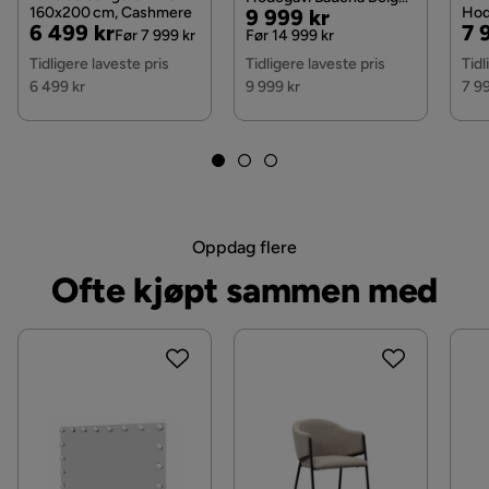
moderne møbel til soverommet ditt, men også et
160x200 cm, Cashmere
Pris
Original
Hod
9 999 kr
Fargenavn
Beige
160 x 40 x 200 cm
Pris
Original
Pri
Or
6 499 kr
7 
komfortabelt og avslappende sted å sove på. Gi
Bei
Pris
Før 7 999 kr
Før 14 999 kr
Pris
Pri
soverommet ditt en oppdatert og stilig touch med
Stil
Moderne
Tidligere laveste pris
Tidligere laveste pris
Tidl
Emilia Sengeram!
6 499 kr
9 999 kr
7 9
Serie
Emilia
Moderne stil
Høykvalitets MDF-materiale
Madrass
Inngår ikke
Komfortabel og slitesterk polyesterkledning
Oppdag flere
Ofte kjøpt sammen med