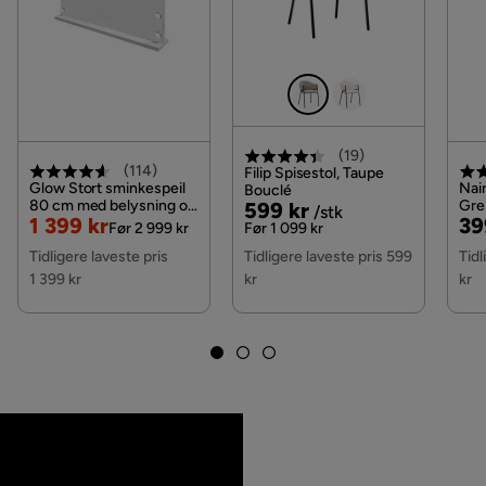
(
19
)
(
114
)
Filip Spisestol, Taupe
Glow Stort sminkespeil
Nair
Bouclé
80 cm med belysning og
Pris
Original
Gre
599 kr
/stk
Nedsatt
Original
Pri
Or
1 399 kr
39
lamper – Hollywood-
Met
Pris
Før 2 999 kr
Før 1 099 kr
speil med USB-lading,
Pris
Pris
Pri
Tidligere laveste pris
Tidligere laveste pris 599
Tidl
Hvit
1 399 kr
kr
kr