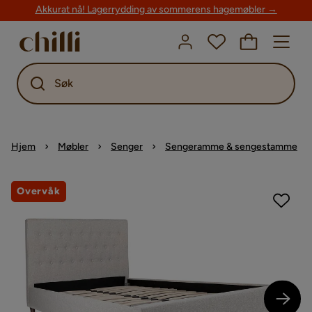
Akkurat nå! Lagerrydding av sommerens hagemøbler →
Søk
Hjem
Møbler
Senger
Sengeramme & sengestamme
Overvåk