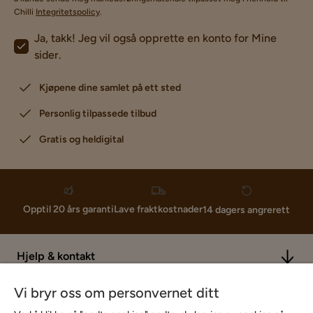
Chilli
Integritetspolicy
.
Ja, takk! Jeg vil også opprette en konto for Mine
sider.
Kjøpene dine samlet på ett sted
Personlig tilpassede tilbud
Gratis og heldigital
Lave fraktkostnader
Opptil 20 års garanti
14 dagers angrerett
Hjelp & kontakt
Vi bryr oss om personvernet ditt
Sortiment & tilbud