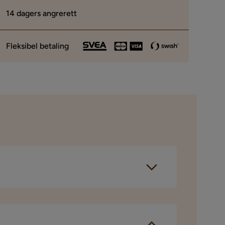
14 dagers angrerett
Fleksibel betaling
ar gjennomført et
orespørselen sendes