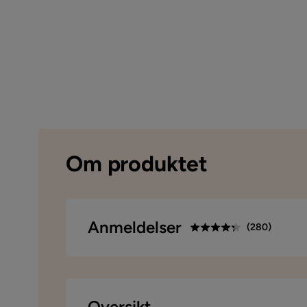
Om produktet
Anmeldelser
(
280
)
4.3
5
☆
4
☆
3
☆
basert på 280 anmeldelser
Oversikt
2
☆