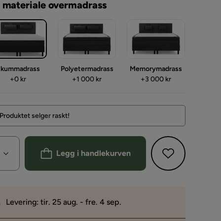
 materiale overmadrass
kummadrass
Polyetermadrass
Memorymadrass
Pris
Pris
Pris
+
0 kr
+
1 000 kr
+
3 000 kr
Produktet selger raskt!
Legg i handlekurven
Levering: tir. 25 aug. - fre. 4 sep.