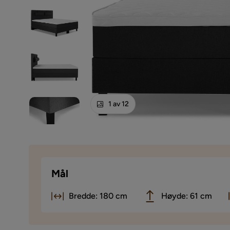
1 av 12
Mål
Bredde: 180 cm
Høyde: 61 cm