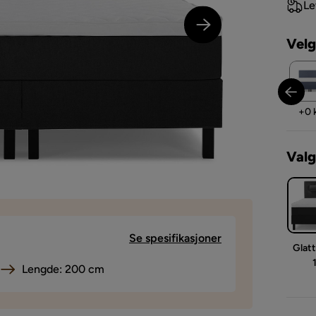
Le
Velg
Pris
Pris
+
0 kr
+
0 
Valg
Se spesifikasjoner
Glat
Lengde: 200 cm