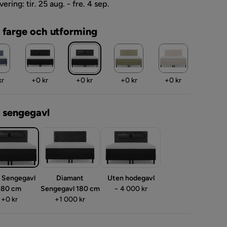
vering: tir. 25 aug. - fre. 4 sep.
 farge och utforming
Pris
Pris
Pris
Pris
kr
+
0 kr
+
0 kr
+
0 kr
+
0 kr
 sengegavl
t Sengegavl
Diamant
Uten hodegavl
Pris
180 cm
Sengegavl 180 cm
− 4 000 kr
Pris
Pris
+
0 kr
+
1 000 kr