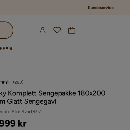
Kundeservice
opping
(
280
)
Y
ky Komplett Sengepakke 180x200
m Glatt Sengegavl
pute Stor Svart/Grå
s
 999 kr