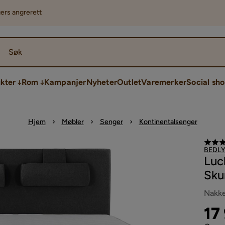
ers angrerett
Søk
kter
Rom
Kampanjer
Nyheter
Outlet
Varemerker
Social sh
Hjem
Møbler
Senger
Kontinentalsenger
BEDL
Luc
Sku
Nakke
Pri
17