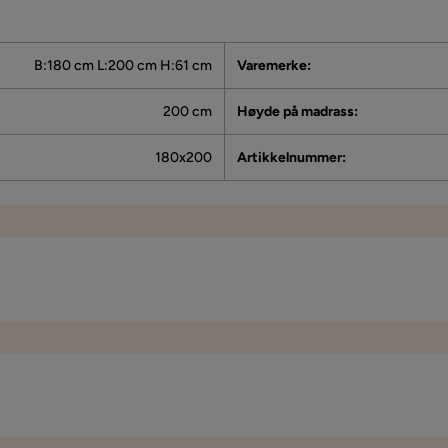
B:180 cm L:200 cm H:61 cm
Varemerke
:
200 cm
Høyde på madrass
:
180x200
Artikkelnummer
:
og senga har fått misfarge…har tatt kontakt og det var så vanskelig å k
200 cm
Bredde