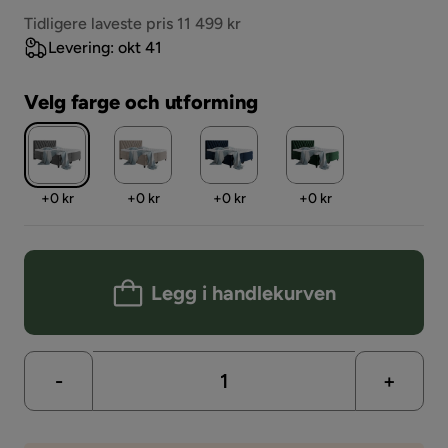
Pris
Tidligere laveste pris 11 499 kr
Levering: okt 41
Velg farge och utforming
Pris
Pris
Pris
Pris
+
0 kr
+
0 kr
+
0 kr
+
0 kr
Legg i handlekurven
-
+