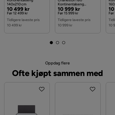
Kontinentalseng
Charleston 180
Kon
140x210 cm
Kontinentalseng
160
Materiale polstring
100% polyester
Pris
Original
Pris
Original
Pri
Or
10 499 kr
10 999 kr
10
Lysegrå, Lysegrå
Pris
Pris
Pri
Før 12 499 kr
Før 15 999 kr
Før 
Tidligere laveste pris
Tidligere laveste pris
Tidl
Funksjon
10 499 kr
10 999 kr
10 
Oppbevaring
Ja
Øvrig
Form
Rektangulær
Oppdag flere
Fargenavn
Resh 4
Ofte kjøpt sammen med
Utseende
Fløyel
Fjæring springfjærmadrass
Bonell
Stil
Tidløs
Regulerbar
Nei