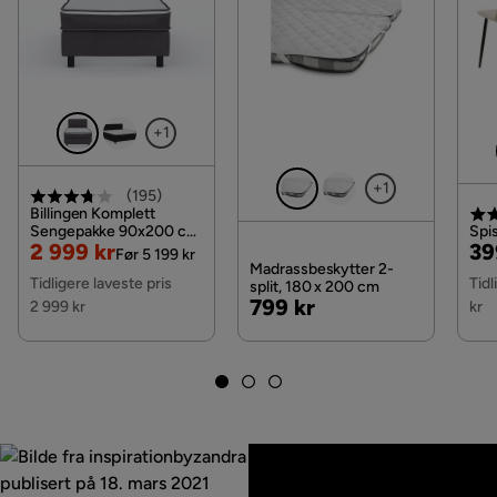
Farge
Grå
Sengegavl
Med hodegjerde
+1
Serie
Romanza
+1
Stoffnavn
Resh 4
(
195
)
Billingen Komplett
Sengepakke 90x200 cm,
Spi
Madrass
Fjærmadrass
Nedsatt
Original
Pri
Or
2 999 kr
39
Grå
Før 5 199 kr
Pris
Pris
Madrassbeskytter 2-
Pri
Tidligere laveste pris
Tidl
split, 180 x 200 cm
Materiale overmadrass
Kaldskum
Pris
799 kr
2 999 kr
kr