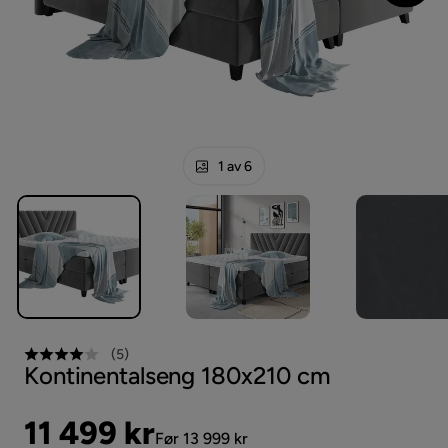
1 av 6
(
5
)
Kontinentalseng 180x210 cm
Pris
Original
11 499 kr
Før 13 999 kr