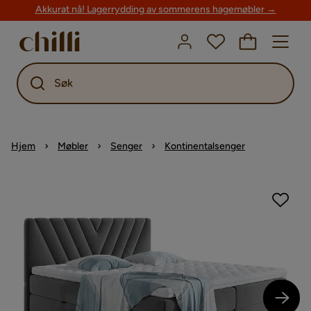
Akkurat nå! Lagerrydding av sommerens hagemøbler →
Søk
Hjem
Møbler
Senger
Kontinentalsenger