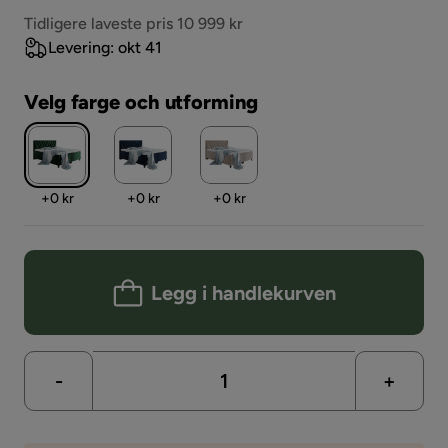
Pris
Tidligere laveste pris 10 999 kr
Levering: okt 41
Velg farge och utforming
Pris
Pris
Pris
+
0 kr
+
0 kr
+
0 kr
Legg i handlekurven
-
+