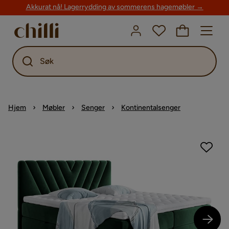
Akkurat nå! Lagerrydding av sommerens hagemøbler →
Søk
Hjem
Møbler
Senger
Kontinentalsenger