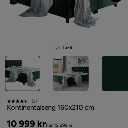
1 av 6
(
2
)
Kontinentalseng 160x210 cm
Pris
Original
10 999 kr
Før 12 999 kr