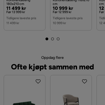
Kontinentalseng
Kontinentalseng 118x210
Kon
180x210 cm
cm
cm
Pris
Original
Pris
Original
Pri
Or
11 499 kr
10 999 kr
12
Funksjon
Pris
Pris
Pri
Før 13 999 kr
Før 12 999 kr
Før
Oppbevaring
Ja
Tidligere laveste pris
Tidligere laveste pris
Tidl
11 499 kr
10 999 kr
12 
Øvrig
Form
Rektangulær
Fargenavn
Resh 3
Oppdag flere
Utseende
Fløyel
Ofte kjøpt sammen med
Fjæring springfjærmadrass
Bonell
Stil
Tidløs
Regulerbar
Nei
Farge
Grønn