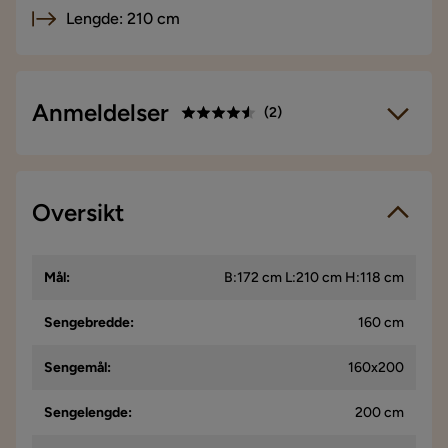
Lengde: 210 cm
Anmeldelser
(
2
)
4.5
5
☆
4
☆
3
Oversikt
☆
2 anmeldelser
2
☆
1
☆
Vi bruker kun anmeldelser fra ekte kunder. Det er kun kunder
Mål
:
B:172 cm L:210 cm H:118 cm
som har gjennomført et kjøp som får forespørsel om å legge
igjen en produktanmeldelse. Forespørselen sendes via e-
post til e-postadressen som kunden oppga ved kjøpet.
Sengebredde
:
160 cm
Sengemål
:
160x200
Shiva
S
Sengelengde
:
200 cm
Akkurat som bildet, mottatt og veldig enkel å montere. tok