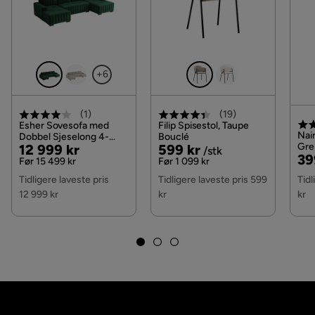
Sengegavl
Med hodegjerde
Serie
Romanza
+6
Stoffnavn
Resh 3
(
1
)
(
19
)
Madrass
Fjærmadrass
Esher Sovesofa med
Filip Spisestol, Taupe
Nair
Dobbel Sjeselong 4-
Bouclé
Pris
Original
Pris
Original
Gre
12 999 kr
599 kr
seter i Plysj, Grønn
/stk
Materiale overmadrass
Kaldskum
Pri
Or
39
Met
Pris
Pris
Før 15 499 kr
Før 1 099 kr
Pri
Tidligere laveste pris
Tidligere laveste pris 599
Tidl
12 999 kr
kr
kr