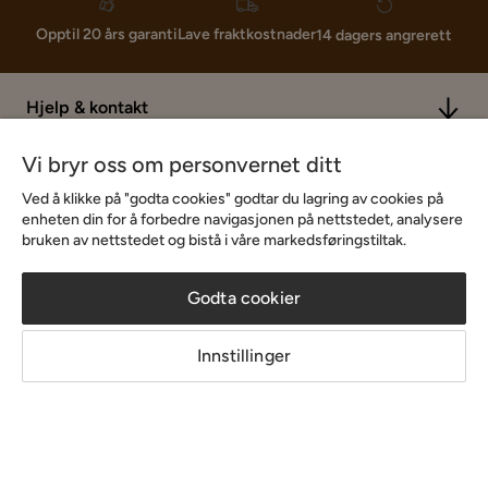
Lave fraktkostnader
Opptil 20 års garanti
14 dagers angrerett
Hjelp & kontakt
Vi bryr oss om personvernet ditt
Sortiment & tilbud
Ved å klikke på "godta cookies" godtar du lagring av cookies på
enheten din for å forbedre navigasjonen på nettstedet, analysere
bruken av nettstedet og bistå i våre markedsføringstiltak.
Inspirasjon
Godta cookier
Om Chilli
Innstillinger