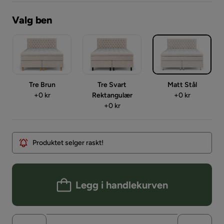
Valg ben
Tre Brun
Tre Svart
Matt Stål
Pris
Pris
+
0 kr
Rektangulær
+
0 kr
Pris
+
0 kr
Produktet selger raskt!
Legg i handlekurven