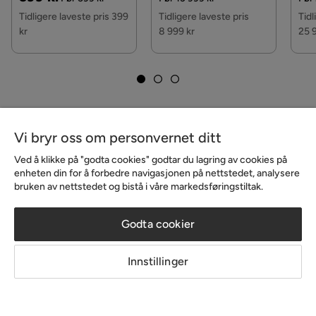
Pris
Pri
Pri
Pris
Tidligere laveste pris 399
Tidligere laveste pris
Tidl
Farge
Beige,Grå
kr
8 999 kr
25 
Serie
Celine
Sengegavl Celine 160 cm Fløyel
Størrelse
Vi bryr oss om personvernet ditt
Ved å klikke på "godta cookies" godtar du lagring av cookies på
Høyde
120 cm
enheten din for å forbedre navigasjonen på nettstedet, analysere
bruken av nettstedet og bistå i våre markedsføringstiltak.
Bredde
160 cm
Godta cookier
Dybde
10 cm
Innlegg
Innlegg
Størrelse
160x120
Innstillinger
publisert
publisert
@gelinderparullstensbacken
@emelie.sundberg
av
av
Materiale