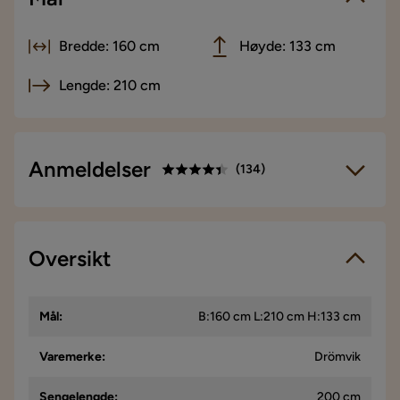
Bredde: 160 cm
Høyde: 133 cm
Lengde: 210 cm
Anmeldelser
(
134
)
4.4
5
☆
4
☆
3
Oversikt
☆
134 anmeldelser
2
☆
1
☆
Vi bruker kun anmeldelser fra ekte kunder. Det er kun kunder
Mål
:
B:160 cm L:210 cm H:133 cm
som har gjennomført et kjøp som får forespørsel om å legge
igjen en produktanmeldelse. Forespørselen sendes via e-
post til e-postadressen som kunden oppga ved kjøpet.
Varemerke
:
Drömvik
Sengelengde
:
200 cm