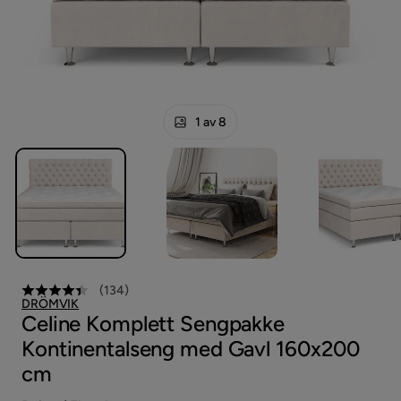
1 av 8
(
134
)
DRÖMVIK
Celine Komplett Sengpakke
Kontinentalseng med Gavl 160x200
cm