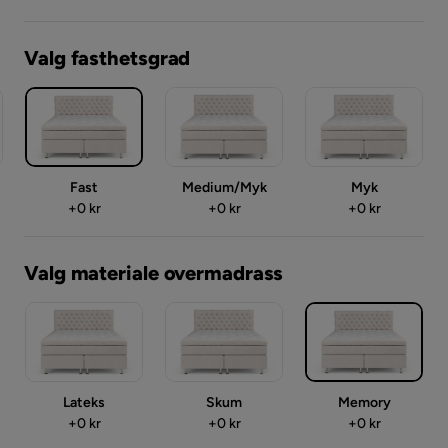
Valg fasthetsgrad
Fast
Medium/Myk
Myk
Pris
Pris
Pris
+
0 kr
+
0 kr
+
0 kr
Valg materiale overmadrass
Lateks
Skum
Memory
Pris
Pris
Pris
+
0 kr
+
0 kr
+
0 kr