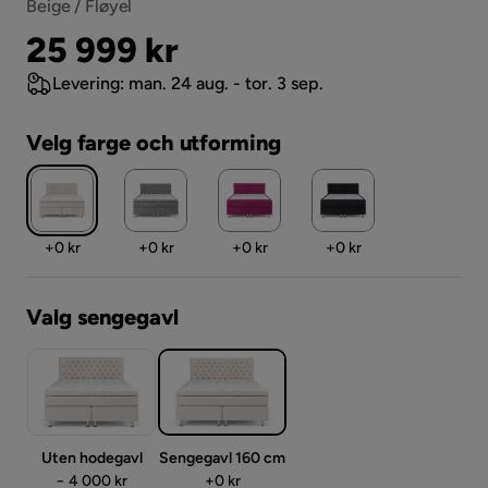
Beige / Fløyel
Pris
25 999 kr
Levering: man. 24 aug. - tor. 3 sep.
Velg farge och utforming
Pris
Pris
Pris
Pris
+
0 kr
+
0 kr
+
0 kr
+
0 kr
Valg sengegavl
Uten hodegavl
Sengegavl 160 cm
Pris
Pris
− 4 000 kr
+
0 kr