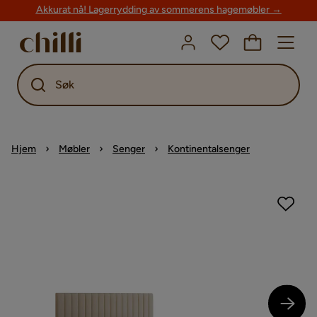
Akkurat nå! Lagerrydding av sommerens hagemøbler →
Søk
Hjem
Møbler
Senger
Kontinentalsenger