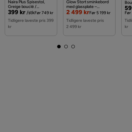
Naira Plus Spisestol,
Glow Stort sminkebord
Bou
Greige bouclé /
med glassplate –
Pri
Or
59
Pris
Original
Nedsatt
Original
399 kr
2 499 kr
Metallben valnøtt
oppbevaring med skuffer
/stk
Pri
Før 749 kr
Før 5 199 kr
Før 
og rom 120 cm, Hvit
Pris
Pris
Pris
Tidligere laveste pris 399
Tidligere laveste pris
Tidl
kr
2 499 kr
kr