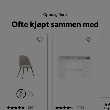
Madrass
Fjærmadrass
Oppdag flere
Materiale overmadrass
Kaldskum
Ofte kjøpt sammen med
(
20
)
(
112
)
Fili