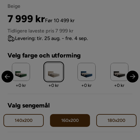
Beige
Pris
Original
7 999 kr
Før 10 499 kr
Pris
Tidligere laveste pris 7 999 kr
Levering: tir. 25 aug. - fre. 4 sep.
Velg farge och utforming
Pris
Pris
Pris
Pris
+
0 kr
+
0 kr
+
0 kr
+
0 kr
Valg sengemål
140x200
160x200
180x200