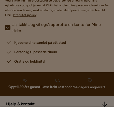
Ved å fylle inn min e-postadresse bekrefter jeg at jeg vil ha Chillis
nyhetsbrev og godkjenner at Chilli behandler mine personopplysninger for
å kunde sende meg markedsføringsmateriale tilpasset meg i henhold til
Chilli
Integritetspolicy
.
Ja, takk! Jeg vil også opprette en konto for Mine
sider.
Kjøpene dine samlet på ett sted
Personlig tilpassede tilbud
Gratis og heldigital
Lave fraktkostnader
Opptil 20 års garanti
14 dagers angrerett
Hjelp & kontakt