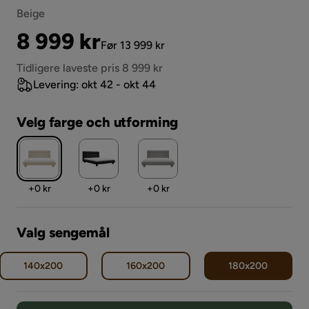
Beige
Pris
Original
8 999 kr
Før 13 999 kr
Pris
Tidligere laveste pris 8 999 kr
Levering: okt 42 - okt 44
Velg farge och utforming
Pris
Pris
Pris
+
0 kr
+
0 kr
+
0 kr
Valg sengemål
140x200
160x200
180x200