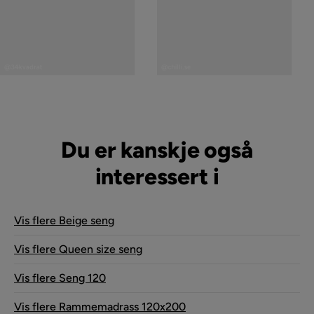
Innlegg
Innlegg
publisert
publisert
@34kvadrat
@chilli.se
av
av
Du er kanskje også
interessert i
Vis flere Beige seng
Vis flere Queen size seng
Vis flere Seng 120
Vis flere Rammemadrass 120x200