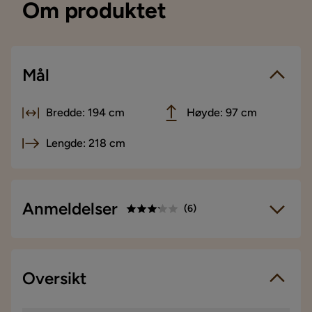
Om produktet
Mål
Bredde: 194 cm
Høyde: 97 cm
Lengde: 218 cm
Anmeldelser
(
6
)
3.2
5
☆
4
☆
3
Oversikt
☆
6 anmeldelser
2
☆
1
☆