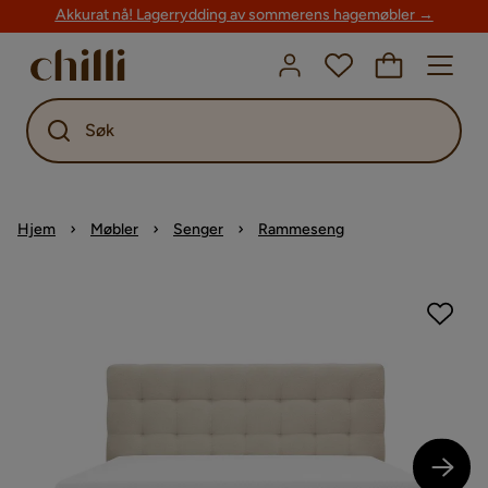
Akkurat nå! Lagerrydding av sommerens hagemøbler →
Søk
Hjem
Møbler
Senger
Rammeseng