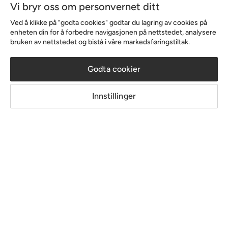
Vi bryr oss om personvernet ditt
Sortiment & tilbud
Ved å klikke på "godta cookies" godtar du lagring av cookies på
enheten din for å forbedre navigasjonen på nettstedet, analysere
bruken av nettstedet og bistå i våre markedsføringstiltak.
Inspirasjon
Godta cookier
Om Chilli
Innstillinger
Copyright © 2026 Home Furnishing Nordic AB