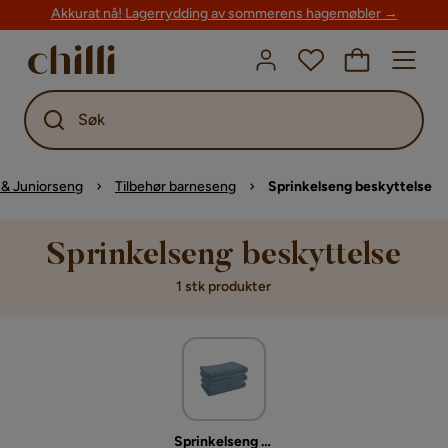
Akkurat nå! Lagerrydding av sommerens hagemøbler →
Søk
& Juniorseng
Tilbehør barneseng
Sprinkelseng beskyttelse
Sprinkelseng beskyttelse
1 stk produkter
Sprinkelseng beskyttelse