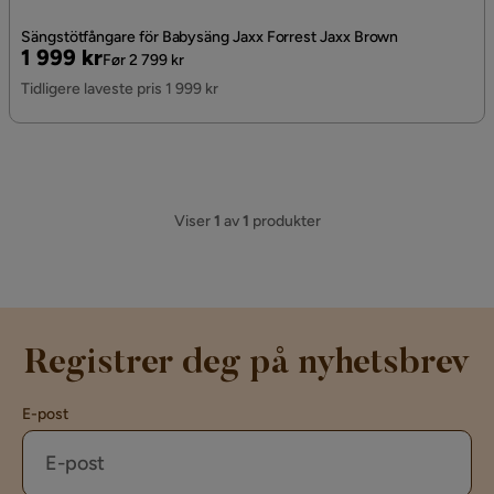
Sängstötfångare för Babysäng Jaxx Forrest Jaxx Brown
Pris
Original
1 999 kr
Før 2 799 kr
Pris
Tidligere laveste pris 1 999 kr
Viser
1
av
1
produkter
Registrer deg på nyhetsbrev
E-post