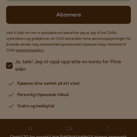
Abonnere
Ved å fylle inn min e-postadresse bekrefter jeg at jeg vil ha Chillis
nyhetsbrev og godkjenner at Chilli behandler mine personopplysninger for
å kunde sende meg markedsføringsmateriale tilpasset meg i henhold til
Chilli
Integritetspolicy
.
Ja, takk! Jeg vil også opprette en konto for Mine
sider.
Kjøpene dine samlet på ett sted
Personlig tilpassede tilbud
Gratis og heldigital
Lave fraktkostnader
Opptil 20 års garanti
14 dagers angrerett