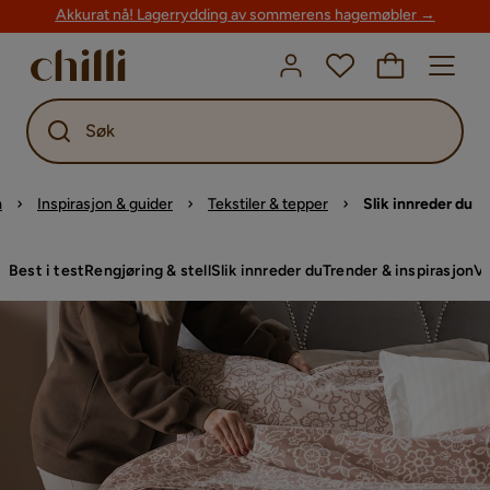
Akkurat nå! Lagerrydding av sommerens hagemøbler →
Søk
m
Inspirasjon & guider
Tekstiler & tepper
Slik innreder du
Best i test
Rengjøring & stell
Slik innreder du
Trender & inspirasjon
Va