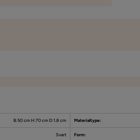
Vi bruker kun anmeldelser fra ekte kunder. Det er kun kunder som har 
kjøp som får forespørsel om å legge igjen en produktanmeldelse. Fore
via e-post til e-postadressen som kunden oppga ved kjøpet.
B:50 cm H:70 cm D:1.8 cm
Materialtype
:
Svart
Form
: