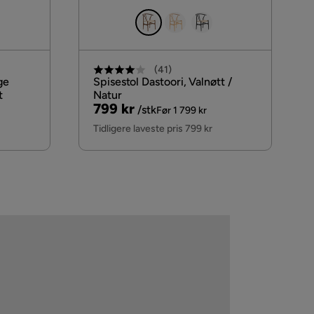
(
41
)
ge
Spisestol Dastoori, Valnøtt /
t
Natur
Pris
Original
799 kr
/stk
Før 1 799 kr
Pris
Tidligere laveste pris 799 kr