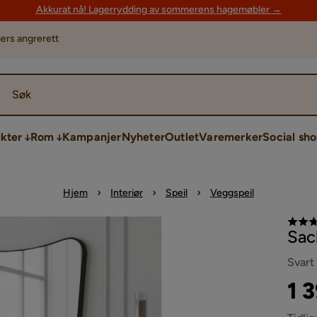
Akkurat nå! Lagerrydding av sommerens hagemøbler →
ers angrerett
Søk
kter
Rom
Kampanjer
Nyheter
Outlet
Varemerker
Social sh
Hjem
Interiør
Speil
Veggspeil
Sac
Svart
Pri
Ori
1 