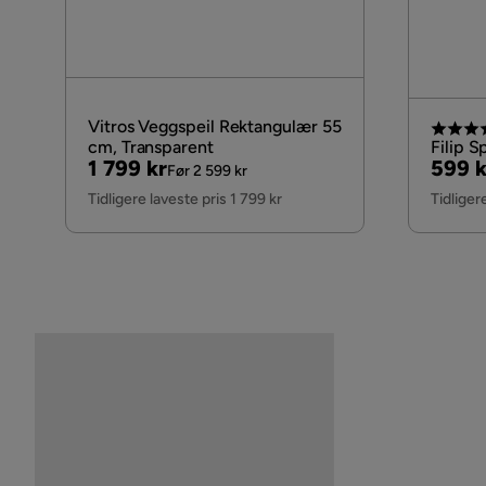
Vitros Veggspeil Rektangulær 55
cm, Transparent
Filip S
Pris
Original
Pris
Origi
1 799 kr
599 k
Før 2 599 kr
Pris
Pris
Tidligere laveste pris 1 799 kr
Tidliger