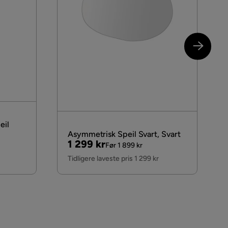
eil
Asymmetrisk Speil Svart, Svart
Pris
Original
1 299 kr
Før 1 899 kr
Pris
Tidligere laveste pris 1 299 kr