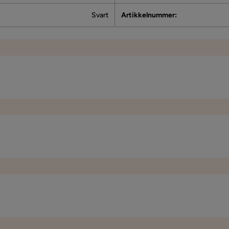
Svart
Artikkelnummer
:
k vi trodde det ville være.
70 cm
Bredde
1.8 cm
2 mm mellomrom øverst. Ikke pent, og når det er et så dyrt speil☹️
Metall