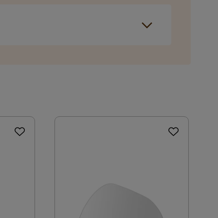
tavgift tilkommer i kassen etter du har fylt i
Asymmetrisk
ring som du kan velge i kassen. Dersom ingen