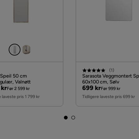
(
1
)
 Speil 50 cm
Sarasota Veggmontert Sp
gulær, Valnøtt
60x100 cm, Sølv
nal
Pris
Original
 kr
699 kr
Før 2 599 kr
Før 999 kr
Pris
e laveste pris 1 799 kr
Tidligere laveste pris 699 kr