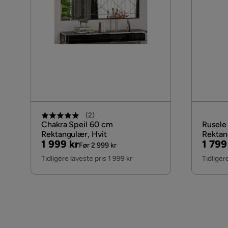
(
2
)
Chakra Speil 60 cm
Rusele
Rektangulær, Hvit
Rektan
Pris
Original
Pris
Origi
1 999 kr
1 799
Før 2 999 kr
Pris
Pris
Tidligere laveste pris 1 999 kr
Tidliger