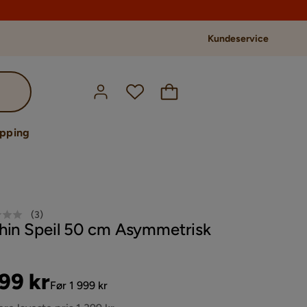
Kundeservice
opping
(
3
)
hin Speil 50 cm Asymmetrisk
s
ginal
399 kr
Før 1 999 kr