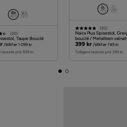
(
20
)
Naira Plus Spisestol, Grei
(
20
)
pisestol, Taupe Bouclé
bouclé / Metallben valnøt
nal
Pris
Original
r
399 kr
/stk
/stk
Før 1 099 kr
Før 749 kr
Pris
e laveste pris 599 kr
Tidligere laveste pris 399 kr