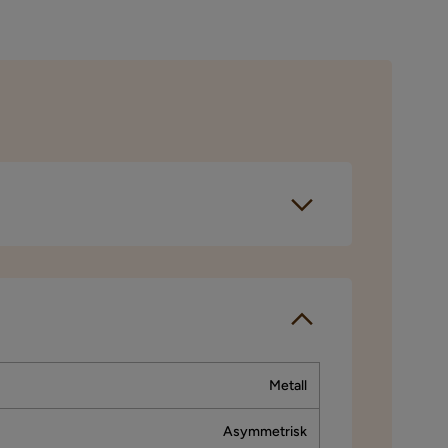
gjennomført et
spørselen sendes
Metall
Asymmetrisk