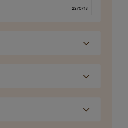
2270713
50 cm
Verified by Trustvoice