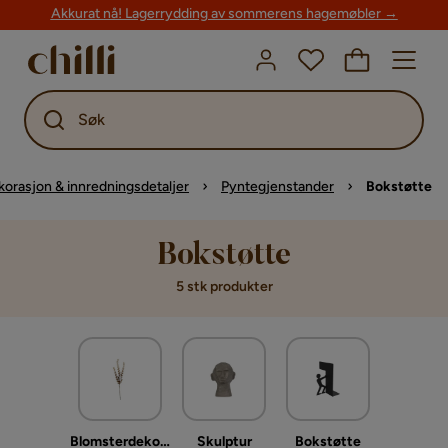
Akkurat nå! Lagerrydding av sommerens hagemøbler →
Søk
orasjon & innredningsdetaljer
Pyntegjenstander
Bokstøtte
Bokstøtte
5 stk produkter
Blomsterdekorasjon
Skulptur
Bokstøtte