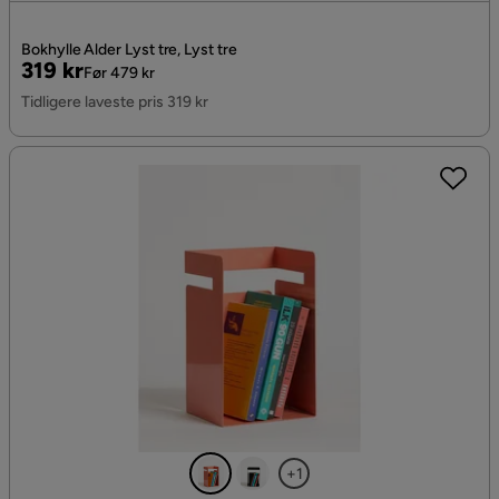
Bokhylle Alder Lyst tre, Lyst tre
Pris
Original
319 kr
Før 479 kr
Pris
Tidligere laveste pris 319 kr
+1