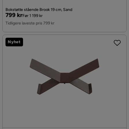
Bokstøtte stående Brook 19 cm, Sand
Pris
Original
799 kr
Før 1 199 kr
Pris
Tidligere laveste pris 799 kr
Nyhet