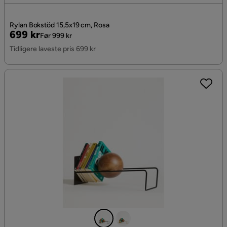
Rylan Bokstöd 15,5x19 cm, Rosa
Pris
Original
699 kr
Før 999 kr
Pris
Tidligere laveste pris 699 kr