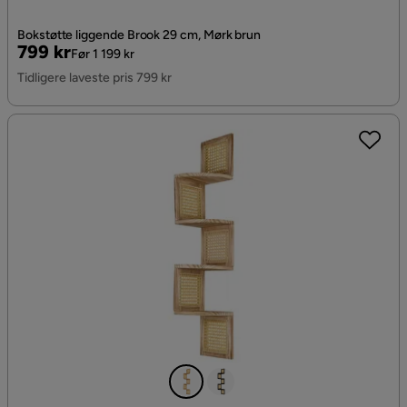
Bokstøtte liggende Brook 29 cm, Mørk brun
Pris
Original
799 kr
Før 1 199 kr
Pris
Tidligere laveste pris 799 kr