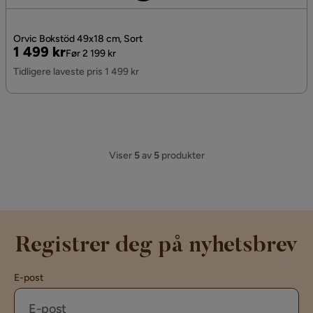
Orvic Bokstöd 49x18 cm, Sort
Pris
Original
1 499 kr
Før 2 199 kr
Pris
Tidligere laveste pris 1 499 kr
Viser
5
av
5
produkter
Registrer deg på nyhetsbrev
E-post