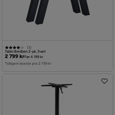
(
1
)
Tablo Bordben 2-pk, Svart
Pris
Original
2 799 kr
Før 4 199 kr
Pris
Tidligere laveste pris 2 799 kr