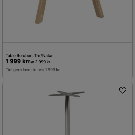
Tablo Bordben, Tre/Natur
Pris
Original
1 999 kr
Før 2 999 kr
Pris
Tidligere laveste pris 1 999 kr