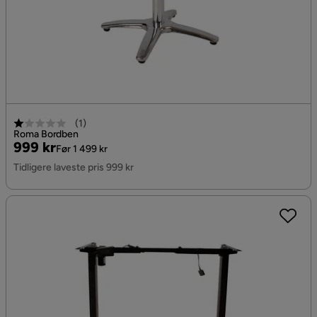
(
1
)
Roma Bordben
Pris
Original
999 kr
Før 1 499 kr
Pris
Tidligere laveste pris 999 kr