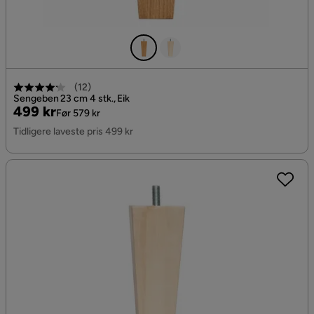
(
12
)
Sengeben 23 cm 4 stk., Eik
Pris
Original
499 kr
Før 579 kr
Pris
Tidligere laveste pris 499 kr