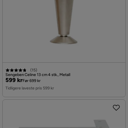
(
15
)
Sengeben Celine 13 cm 4 stk., Metall
Pris
Original
599 kr
Før 699 kr
Pris
Tidligere laveste pris 599 kr