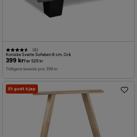
(
8
)
Koniske Svarte Sofaben 8 cm, Grå
Pris
Original
399 kr
Før 529 kr
Pris
Tidligere laveste pris 399 kr
Et godt kjøp