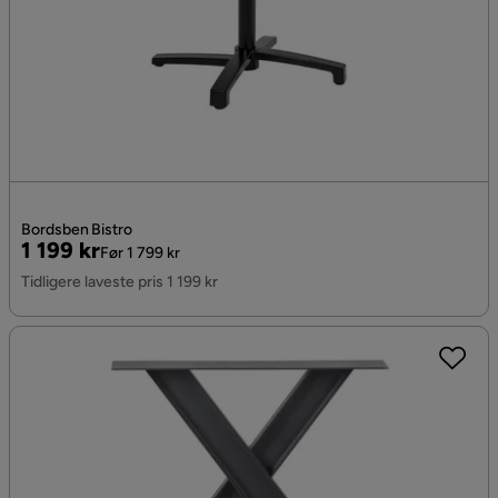
Bordsben Bistro
Pris
Original
1 199 kr
Før 1 799 kr
Pris
Tidligere laveste pris 1 199 kr