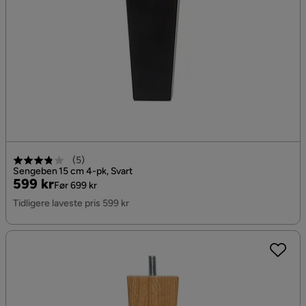
(
5
)
Sengeben 15 cm 4-pk, Svart
Pris
Original
599 kr
Før 699 kr
Pris
Tidligere laveste pris 599 kr