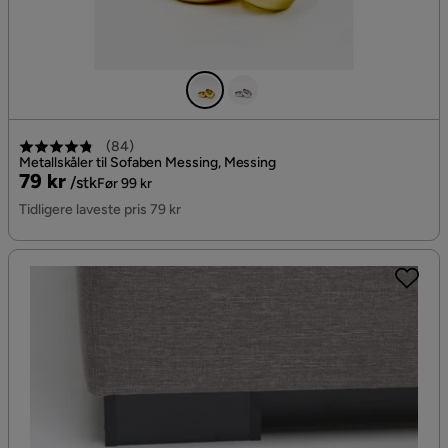
(
84
)
Metallskåler til Sofaben Messing, Messing
Pris
Original
79 kr
/stk
Før 99 kr
Pris
Tidligere laveste pris 79 kr