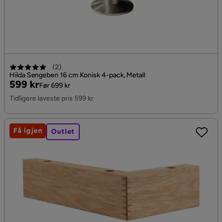
(
2
)
Hilda Sengeben 16 cm Konisk 4-pack, Metall
Pris
Original
599 kr
Før 699 kr
Pris
Tidligere laveste pris 599 kr
Få igjen
Outlet