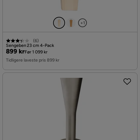
+1
(
6
)
Sengeben 23 cm 4-Pack
Pris
Original
899 kr
Før 1 099 kr
Pris
Tidligere laveste pris 899 kr