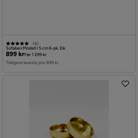
(
4
)
Sofaben Modell I 5 cm 6-pk, Eik
Pris
Original
899 kr
Før 1 299 kr
Pris
Tidligere laveste pris 899 kr