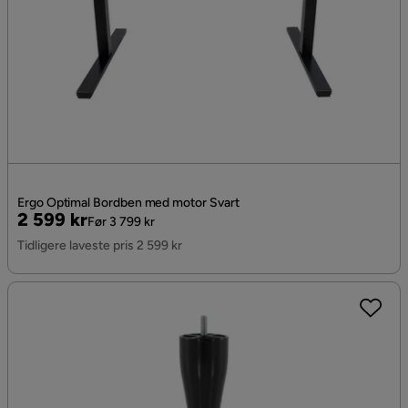
Ergo Optimal Bordben med motor Svart
Pris
Original
2 599 kr
Før 3 799 kr
Pris
Tidligere laveste pris 2 599 kr