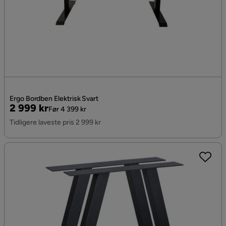
Ergo Bordben Elektrisk Svart
Pris
Original
2 999 kr
Før 4 399 kr
Pris
Tidligere laveste pris 2 999 kr