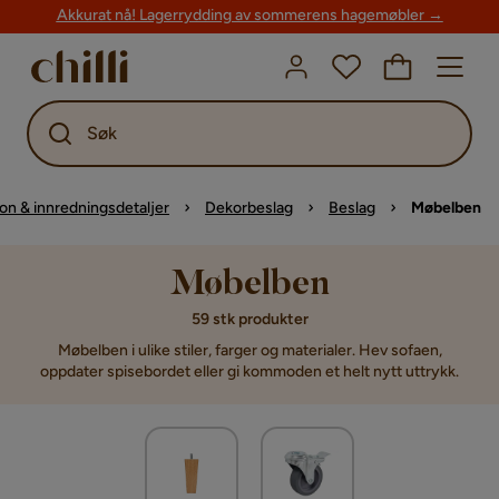
Akkurat nå! Lagerrydding av sommerens hagemøbler →
Søk
on & innredningsdetaljer
Dekorbeslag
Beslag
Møbelben
Møbelben
59 stk produkter
Møbelben i ulike stiler, farger og materialer. Hev sofaen,
oppdater spisebordet eller gi kommoden et helt nytt uttrykk.