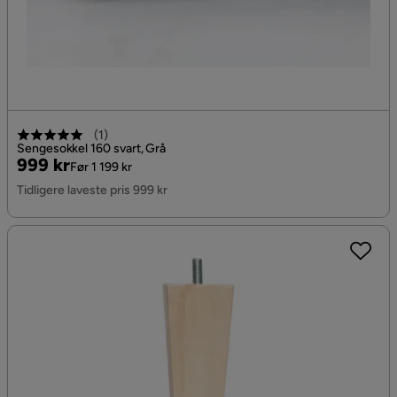
(
1
)
Sengesokkel 160 svart, Grå
Pris
Original
999 kr
Før 1 199 kr
Pris
Tidligere laveste pris 999 kr