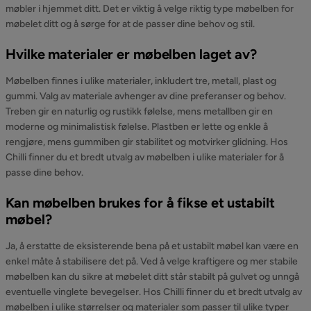
møbler i hjemmet ditt. Det er viktig å velge riktig type møbelben for
møbelet ditt og å sørge for at de passer dine behov og stil.
Hvilke materialer er møbelben laget av?
Møbelben finnes i ulike materialer, inkludert tre, metall, plast og
gummi. Valg av materiale avhenger av dine preferanser og behov.
Treben gir en naturlig og rustikk følelse, mens metallben gir en
moderne og minimalistisk følelse. Plastben er lette og enkle å
rengjøre, mens gummiben gir stabilitet og motvirker glidning. Hos
Chilli finner du et bredt utvalg av møbelben i ulike materialer for å
passe dine behov.
Kan møbelben brukes for å fikse et ustabilt
møbel?
Ja, å erstatte de eksisterende bena på et ustabilt møbel kan være en
enkel måte å stabilisere det på. Ved å velge kraftigere og mer stabile
møbelben kan du sikre at møbelet ditt står stabilt på gulvet og unngå
eventuelle vinglete bevegelser. Hos Chilli finner du et bredt utvalg av
møbelben i ulike størrelser og materialer som passer til ulike typer