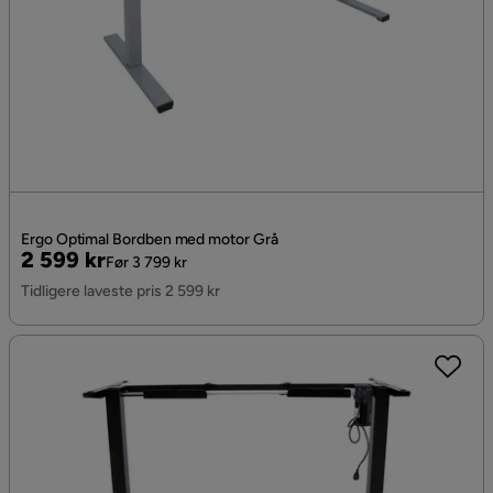
Ergo Optimal Bordben med motor Grå
Pris
Original
2 599 kr
Før 3 799 kr
Pris
Tidligere laveste pris 2 599 kr