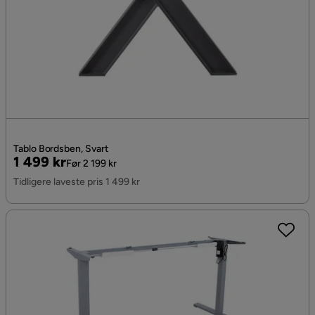
Tablo Bordsben, Svart
Pris
Original
1 499 kr
Før 2 199 kr
Pris
Tidligere laveste pris 1 499 kr