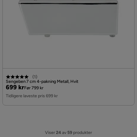
(
1
)
Sengeben 7 cm 4-pakning Metall, Hvit
Pris
Original
699 kr
Før 799 kr
Pris
Tidligere laveste pris 699 kr
Viser
24
av
59
produkter