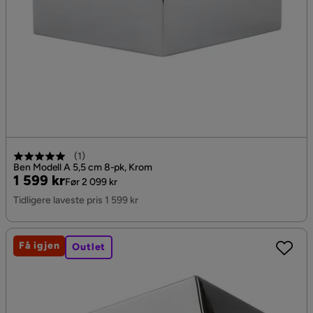
(
1
)
Ben Modell A 5,5 cm 8-pk, Krom
Pris
Original
1 599 kr
Før 2 099 kr
Pris
Tidligere laveste pris 1 599 kr
Få igjen
Outlet