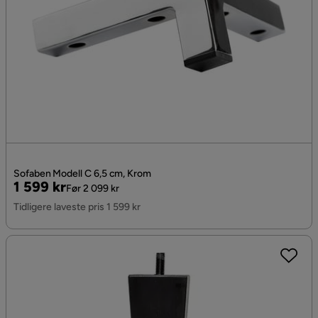
Sofaben Modell C 6,5 cm, Krom
Pris
Original
1 599 kr
Før 2 099 kr
Pris
Tidligere laveste pris 1 599 kr