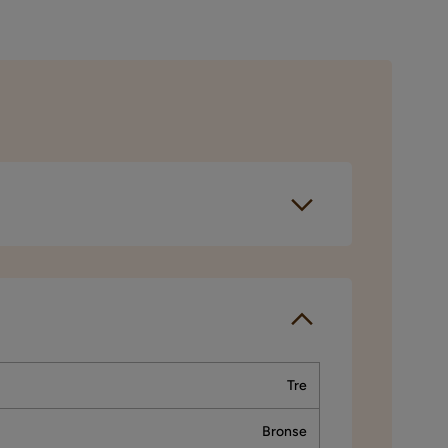
jennomført et
pørselen sendes
Tre
Bronse