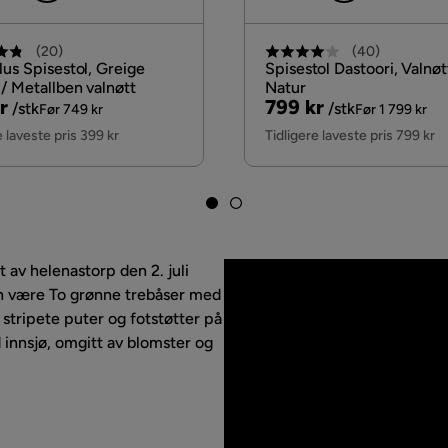
(
20
)
(
40
)
lus Spisestol, Greige
Spisestol Dastoori, Valnøt
/ Metallben valnøtt
Natur
nal
Pris
Original
r
799 kr
/stk
/stk
Før 749 kr
Før 1 799 kr
Pris
e laveste pris 399 kr
Tidligere laveste pris 799 kr