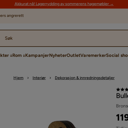
Akkurat nå! Lagerrydding av sommerens hagemøbler →
ers angrerett
Søk
kter
Rom
Kampanjer
Nyheter
Outlet
Varemerker
Social sh
Hjem
Interiør
Dekorasjon & innredningsdetaljer
Bul
Brons
Pri
Ori
11