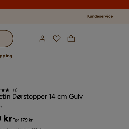
Kundeservice
opping
(
1
)
letin Dørstopper 14 cm Gulv
e
s
ginal
9 kr
Før 179 kr