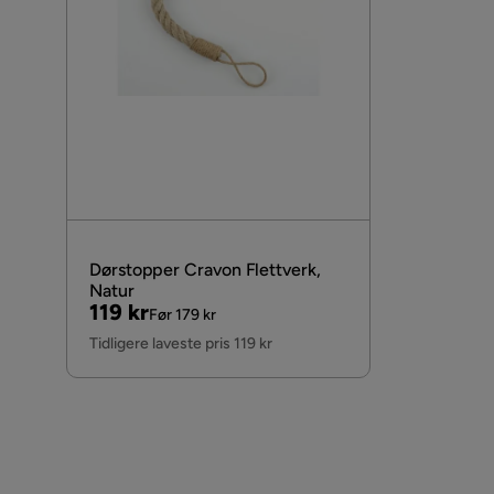
Dørstopper Cravon Flettverk,
Natur
Pris
Original
119 kr
Før 179 kr
Pris
Tidligere laveste pris 119 kr