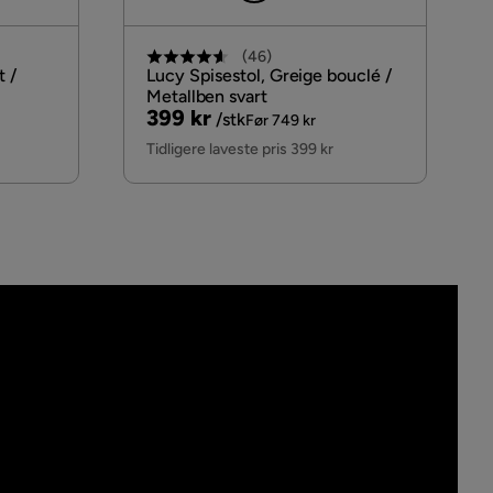
(
46
)
t /
Lucy Spisestol, Greige bouclé /
Metallben svart
Pris
Original
399 kr
/stk
Før 749 kr
Pris
Tidligere laveste pris 399 kr