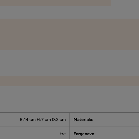
Vi bruker kun anmeldelser fra ekte kunder. Det er kun kunder som har g
kjøp som får forespørsel om å legge igjen en produktanmeldelse. Fores
via e-post til e-postadressen som kunden oppga ved kjøpet.
B:14 cm H:7 cm D:2 cm
Materiale
:
tre
Fargenavn
: