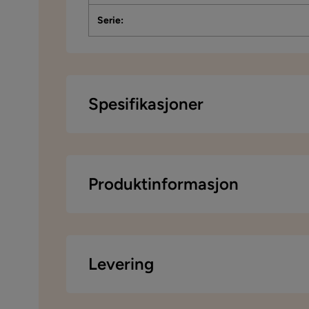
Serie
:
Spesifikasjoner
Artikkelnummer:
1871110
Størrelse
Produktinformasjon
Høyde
Dybde
Levering
Materiale
Materiale