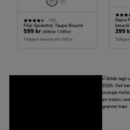
Naira P
(
19
)
Filip Spisestol, Taupe Bouclé
bouclé 
Pris
Original
Pris
Origi
599 kr
399 k
/stk
Før 1 099 kr
Pris
Pris
Tidligere laveste pris 599 kr
Tidliger