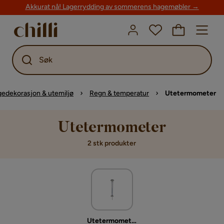
Akkurat nå! Lagerrydding av sommerens hagemøbler →
Søk
edekorasjon & utemiljø
Regn & temperatur
Utetermometer
Utetermometer
2 stk produkter
Utetermometer