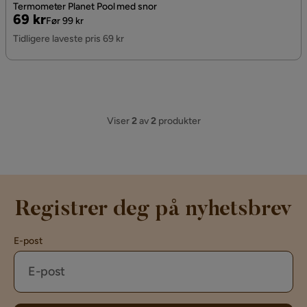
Termometer Planet Pool med snor
Pris
Original
69 kr
Før 99 kr
Pris
Tidligere laveste pris 69 kr
Viser
2
av
2
produkter
Registrer deg på nyhetsbrev
E-post