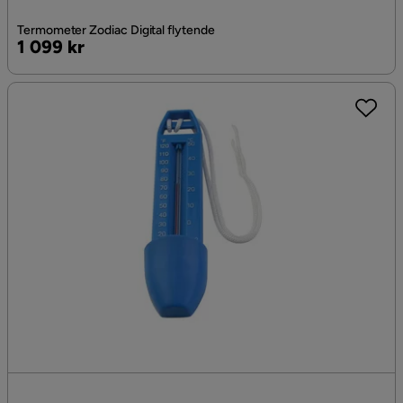
Termometer Zodiac Digital flytende
Pris
1 099 kr