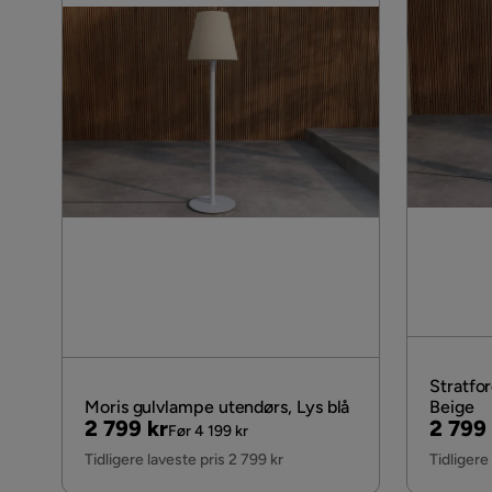
Stratfo
Moris gulvlampe utendørs, Lys blå
Beige
Pris
Original
Pris
Origin
2 799 kr
2 799 
Før 4 199 kr
Pris
Pris
Tidligere laveste pris 2 799 kr
Tidligere