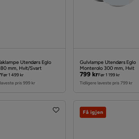
aklampe Utendørs Eglo
Gulvlampe Utendørs Eglo
 380 mm, Hvit/Svart
Monterolo 300 mm, Hvit
al
Pris
Original
r
799 kr
Før 1 499 kr
Før 1 199 kr
Pris
 laveste pris 999 kr
Tidligere laveste pris 799 kr
Få igjen