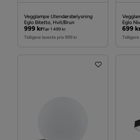
Vegglampe Utendørsbelysning
Vegglam
Eglo Bitetto, Hvit/Brun
Eglo Niv
Pris
Original
Pris
Origin
999 kr
699 k
Før 1 499 kr
Pris
Pris
Tidligere laveste pris 999 kr
Tidligere