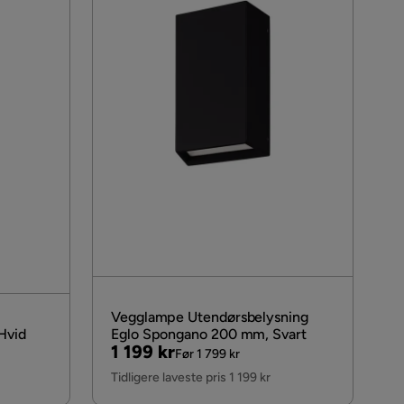
Vegglampe Utendørsbelysning
Hvid
Eglo Spongano 200 mm, Svart
Pris
Original
1 199 kr
Før 1 799 kr
Pris
Tidligere laveste pris 1 199 kr