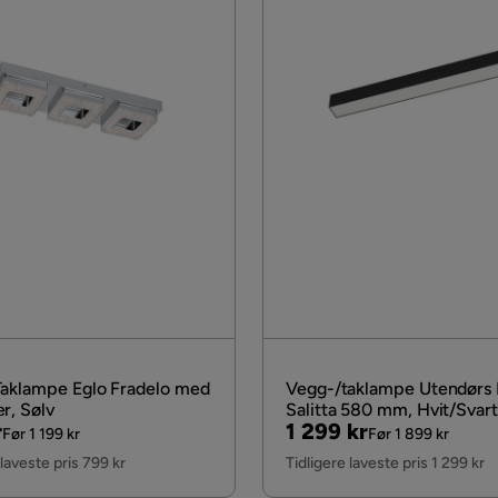
aklampe Eglo Fradelo med
Vegg-/taklampe Utendørs 
r, Sølv
Salitta 580 mm, Hvit/Svart
al
Pris
Original
r
1 299 kr
Før 1 199 kr
Før 1 899 kr
Pris
 laveste pris 799 kr
Tidligere laveste pris 1 299 kr