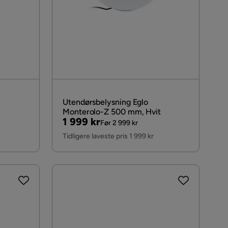
Utendørsbelysning Eglo
Monterolo-Z 500 mm, Hvit
Pris
Original
1 999 kr
Før 2 999 kr
Pris
Tidligere laveste pris 1 999 kr