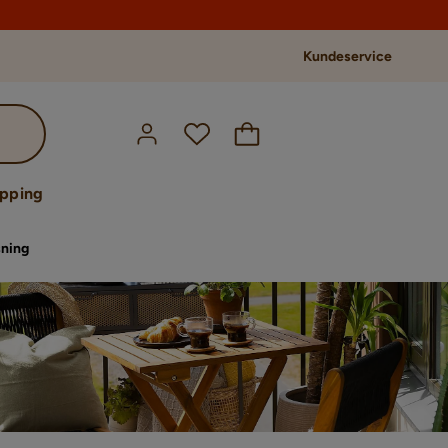
Kundeservice
opping
sning