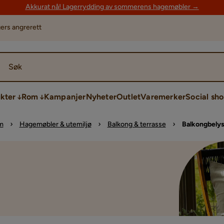
Akkurat nå! Lagerrydding av sommerens hagemøbler →
ers angrerett
Søk
kter
Rom
Kampanjer
Nyheter
Outlet
Varemerker
Social sh
m
Hagemøbler & utemiljø
Balkong & terrasse
Balkongbely