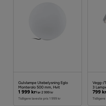
Gulvlampe Utebelysning Eglo
Vegg-/T
Monterolo 500 mm, Hvit
3 Lampe
Pris
Original
Pris
Origin
1 999 kr
799 k
Før 2 999 kr
Pris
Pris
Tidligere laveste pris 1 999 kr
Tidligere