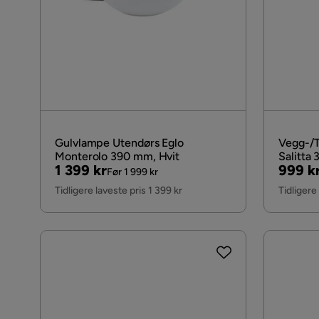
Gulvlampe Utendørs Eglo
Vegg-/T
Monterolo 390 mm, Hvit
Salitta
Pris
Original
Pris
Origin
1 399 kr
999 k
Før 1 999 kr
Pris
Pris
Tidligere laveste pris 1 399 kr
Tidligere