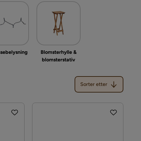
ssebelysning
Blomsterhylle &
blomsterstativ
Sorter etter
Sorter etter