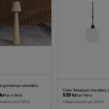
rd gulvlampe utendørs,
Colie Taklampe Utendørs, 
al
Pris
Original
kr
539 kr
Før 4 199 kr
Før 799 kr
Pris
 laveste pris 2 799 kr
Tidligere laveste pris 539 kr