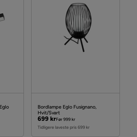
Eglo
Bordlampe Eglo Fusignano,
Hvit/Svart
Pris
Original
699 kr
Før 999 kr
Pris
Tidligere laveste pris 699 kr