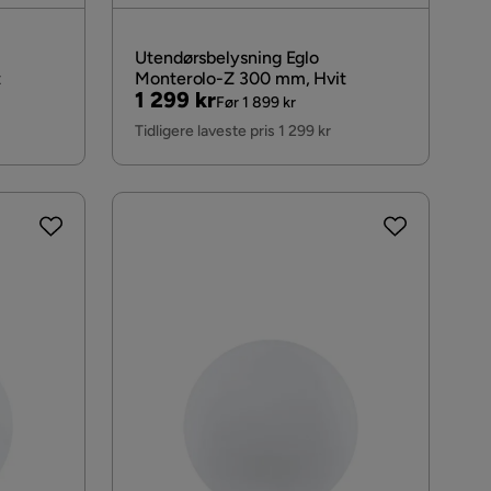
Utendørsbelysning Eglo
t
Monterolo-Z 300 mm, Hvit
Pris
Original
1 299 kr
Før 1 899 kr
Pris
Tidligere laveste pris 1 299 kr