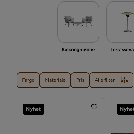
Balkongmøbler
Terrassev
Farge
Materiale
Pris
Alle filter
Nyhet
Nyhe