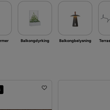
armer
Balkongdyrking
Balkongbelysning
Terra
t