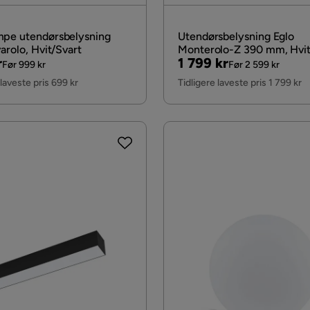
pe utendørsbelysning
Utendørsbelysning Eglo
arolo, Hvit/Svart
Monterolo-Z 390 mm, Hvi
al
Pris
Original
r
1 799 kr
Før 999 kr
Før 2 599 kr
Pris
 laveste pris 699 kr
Tidligere laveste pris 1 799 kr