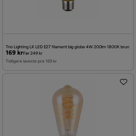
Trio Lighting LK LED E27 filament big globe 4W 200lm 1800K brun
Pris
Original
169 kr
Før 249 kr
Pris
Tidligere laveste pris 169 kr