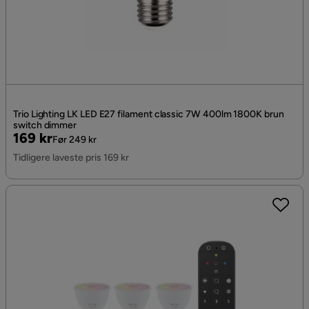
Trio Lighting LK LED E27 filament classic 7W 400lm 1800K brun
switch dimmer
Pris
Original
169 kr
Før 249 kr
Pris
Tidligere laveste pris 169 kr