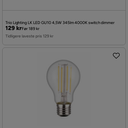
Trio Lighting LK LED GU10 4,5W 345lm 4000K switch dimmer
Pris
Original
129 kr
Før 189 kr
Pris
Tidligere laveste pris 129 kr