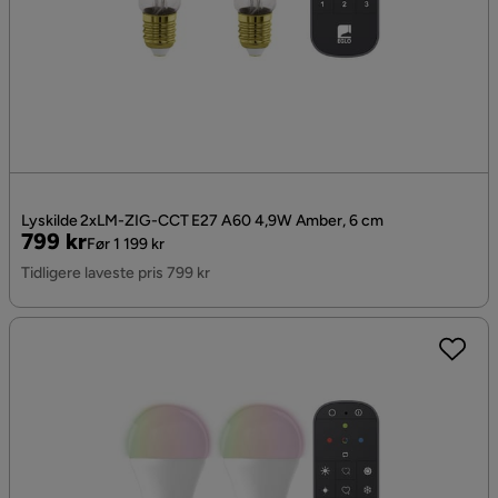
Lyskilde 2xLM-ZIG-CCT E27 A60 4,9W Amber, 6 cm
Pris
Original
799 kr
Før 1 199 kr
Pris
Tidligere laveste pris 799 kr