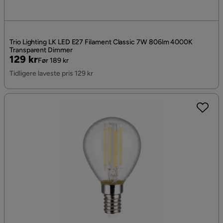
Trio Lighting LK LED E27 Filament Classic 7W 806lm 4000K
Transparent Dimmer
Pris
Original
129 kr
Før 189 kr
Pris
Tidligere laveste pris 129 kr