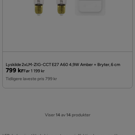
Lyskilde 2xLM-ZIG-CCT E27 A60 4,9W Amber + Bryter, 6 cm
Pris
Original
799 kr
Før 1 199 kr
Pris
Tidligere laveste pris 799 kr
Viser
14
av
14
produkter