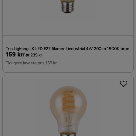
Trio Lighting LK LED E27 filament industrial 4W 200lm 1800K brun
Pris
Original
159 kr
Før 239 kr
Pris
Tidligere laveste pris 159 kr