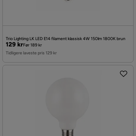
Trio Lighting LK LED E14 filament klassisk 4W 150lm 1800K brun
Pris
Original
129 kr
Før 189 kr
Pris
Tidligere laveste pris 129 kr