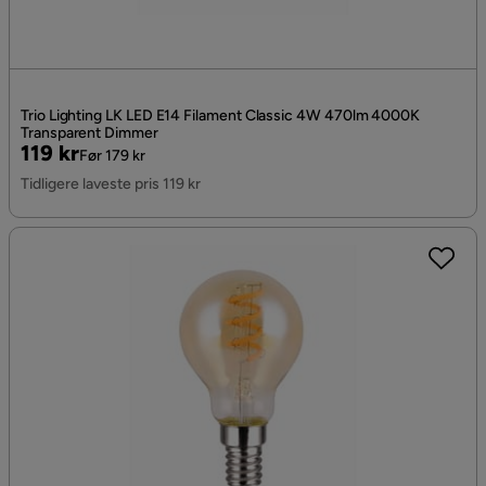
Trio Lighting LK LED E14 Filament Classic 4W 470lm 4000K
Transparent Dimmer
Pris
Original
119 kr
Før 179 kr
Pris
Tidligere laveste pris 119 kr