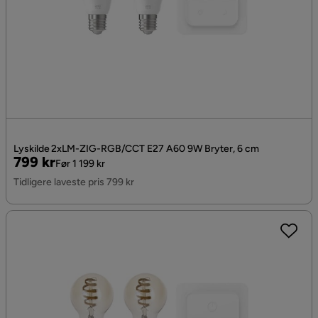
Lyskilde 2xLM-ZIG-RGB/CCT E27 A60 9W Bryter, 6 cm
Pris
Original
799 kr
Før 1 199 kr
Pris
Tidligere laveste pris 799 kr