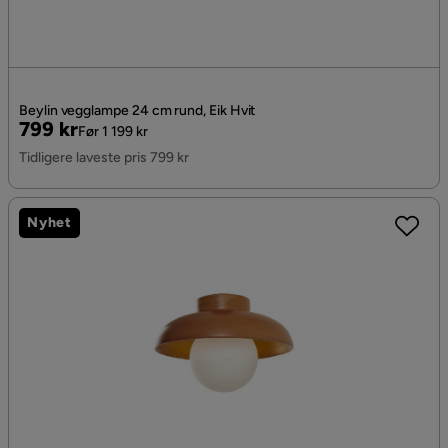
Beylin vegglampe 24 cm rund, Eik Hvit
Pris
Original
799 kr
Før 1 199 kr
Pris
Tidligere laveste pris 799 kr
Nyhet