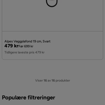
Alpes Veggplafond 19 cm, Svart
Pris
Original
479 kr
Før 699 kr
Pris
Tidligere laveste pris 479 kr
Viser
16
av
16
produkter
Populære filtreringer