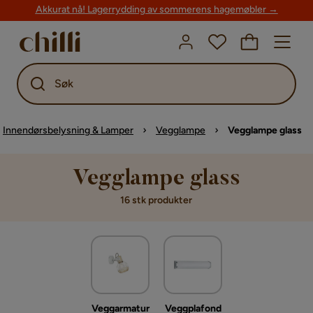
Akkurat nå! Lagerrydding av sommerens hagemøbler →
Søk
Innendørsbelysning & Lamper
Vegglampe
Vegglampe glass
Vegglampe glass
16 stk produkter
Veggarmatur
Veggplafond