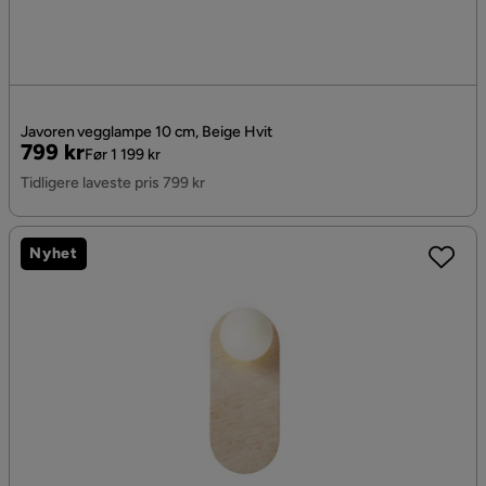
Javoren vegglampe 10 cm, Beige Hvit
Pris
Original
799 kr
Før 1 199 kr
Pris
Tidligere laveste pris 799 kr
Nyhet