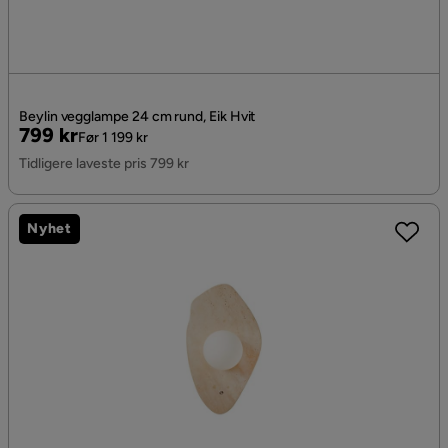
Beylin vegglampe 24 cm rund, Eik Hvit
Pris
Original
799 kr
Før 1 199 kr
Pris
Tidligere laveste pris 799 kr
Nyhet