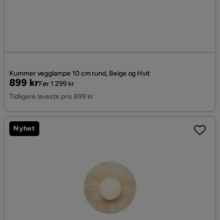
Kummer vegglampe 10 cm rund, Beige og Hvit
Pris
Original
899 kr
Før 1 299 kr
Pris
Tidligere laveste pris 899 kr
Nyhet