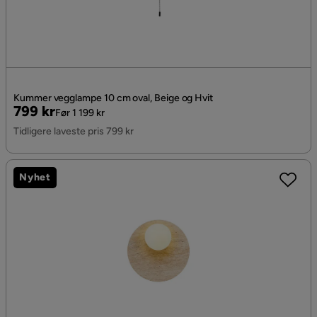
Kummer vegglampe 10 cm oval, Beige og Hvit
Pris
Original
799 kr
Før 1 199 kr
Pris
Tidligere laveste pris 799 kr
Nyhet