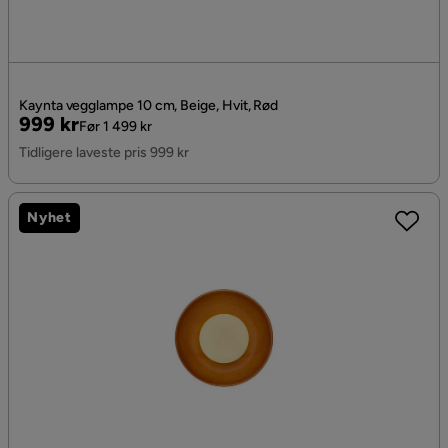
Kaynta vegglampe 10 cm, Beige, Hvit, Rød
Pris
Original
999 kr
Før 1 499 kr
Pris
Tidligere laveste pris 999 kr
Nyhet