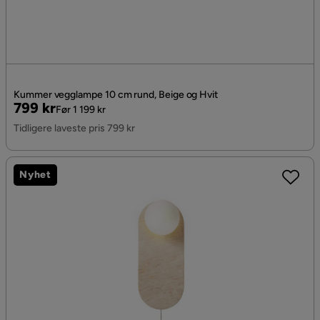
Kummer vegglampe 10 cm rund, Beige og Hvit
Pris
Original
799 kr
Før 1 199 kr
Pris
Tidligere laveste pris 799 kr
Nyhet