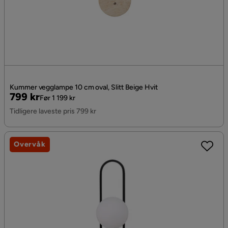
Kummer vegglampe 10 cm oval, Slitt Beige Hvit
Pris
Original
799 kr
Før 1 199 kr
Pris
Tidligere laveste pris 799 kr
Overvåk