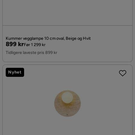
Kummer vegglampe 10 cm oval, Beige og Hvit
Pris
Original
899 kr
Før 1 299 kr
Pris
Tidligere laveste pris 899 kr
Nyhet