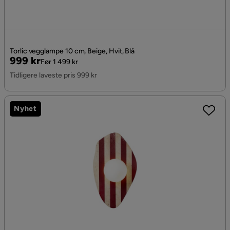
Torlic vegglampe 10 cm, Beige, Hvit, Blå
Pris
Original
999 kr
Før 1 499 kr
Pris
Tidligere laveste pris 999 kr
Nyhet