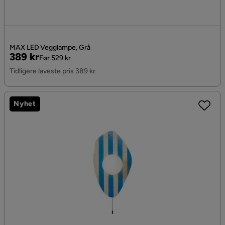
MAX LED Vegglampe, Grå
Pris
Original
389 kr
Før 529 kr
Pris
Tidligere laveste pris 389 kr
Nyhet