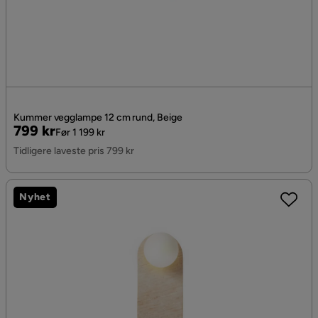
Kummer vegglampe 12 cm rund, Beige
Pris
Original
799 kr
Før 1 199 kr
Pris
Tidligere laveste pris 799 kr
Nyhet