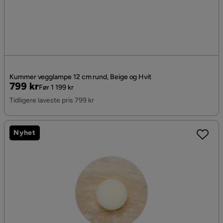
Kummer vegglampe 12 cm rund, Beige og Hvit
Pris
Original
799 kr
Før 1 199 kr
Pris
Tidligere laveste pris 799 kr
Nyhet