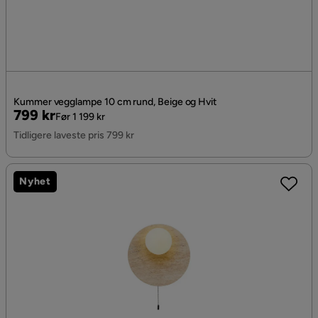
Kummer vegglampe 10 cm rund, Beige og Hvit
Pris
Original
799 kr
Før 1 199 kr
Pris
Tidligere laveste pris 799 kr
Nyhet