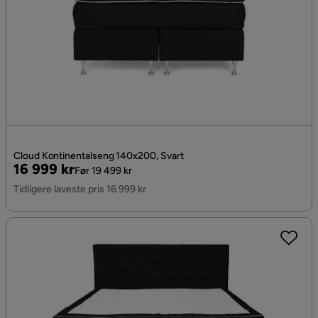
Cloud Kontinentalseng 140x200, Svart
Pris
Original
16 999 kr
Før 19 499 kr
Pris
Tidligere laveste pris 16 999 kr