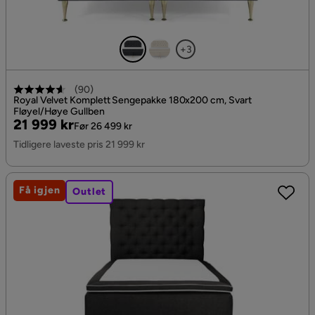
+3
(
90
)
Royal Velvet Komplett Sengepakke 180x200 cm, Svart
Fløyel/Høye Gullben
Pris
Original
21 999 kr
Før 26 499 kr
Pris
Tidligere laveste pris 21 999 kr
Få igjen
Outlet