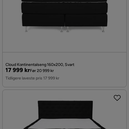
Cloud Kontinentalseng 160x200, Svart
Pris
Original
17 999 kr
Før 20 999 kr
Pris
Tidligere laveste pris 17 999 kr