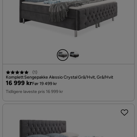
(
1
)
Komplett Sengepakke Alessio Crystal Grå/Hvit, Grå/Hvit
Pris
Original
16 999 kr
Før 19 499 kr
Pris
Tidligere laveste pris 16 999 kr