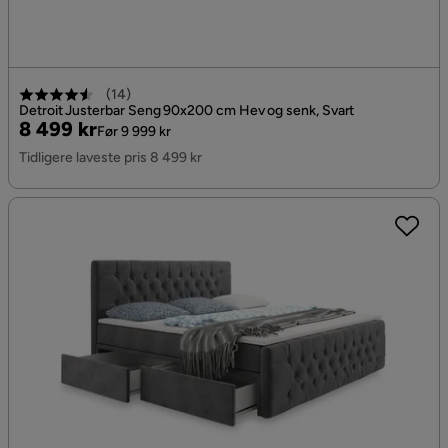
(
14
)
Detroit Justerbar Seng 90x200 cm Hev og senk, Svart
Pris
Original
8 499 kr
Før 9 999 kr
Pris
Tidligere laveste pris 8 499 kr