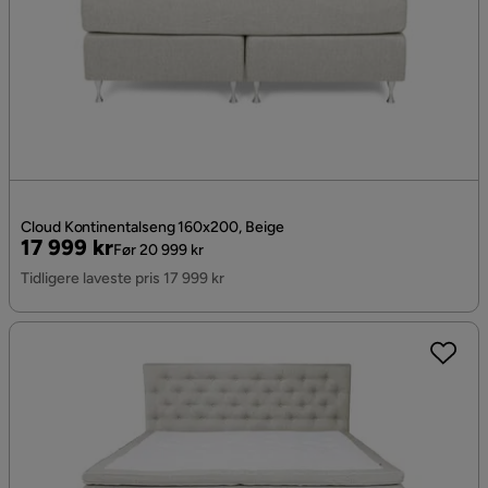
Cloud Kontinentalseng 160x200, Beige
Pris
Original
17 999 kr
Før 20 999 kr
Pris
Tidligere laveste pris 17 999 kr