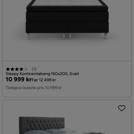
(
1
)
Sleepy Kontinentalseng 160x200, Svart
Pris
Original
10 999 kr
Før 12 499 kr
Pris
Tidligere laveste pris 10 999 kr