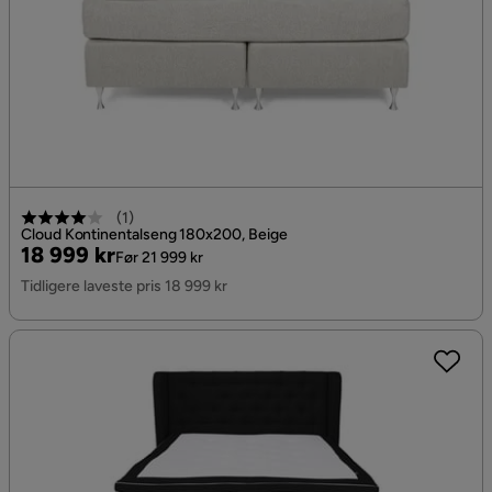
(
1
)
Cloud Kontinentalseng 180x200, Beige
Pris
Original
18 999 kr
Før 21 999 kr
Pris
Tidligere laveste pris 18 999 kr