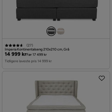
(
27
)
Imperia Kontinentalseng 210x210 cm, Grå
Pris
Original
14 999 kr
Før 17 499 kr
Pris
Tidligere laveste pris 14 999 kr