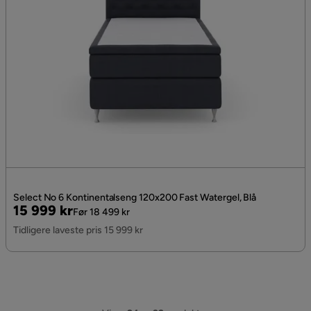
Select No 6 Kontinentalseng 120x200 Fast Watergel, Blå
Pris
Original
15 999 kr
Før 18 499 kr
Pris
Tidligere laveste pris 15 999 kr