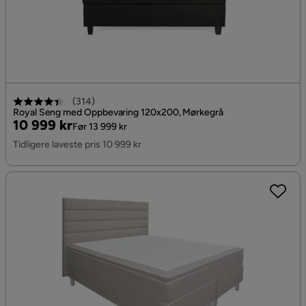
(
314
)
Royal Seng med Oppbevaring 120x200, Mørkegrå
Pris
Original
10 999 kr
Før 13 999 kr
Pris
Tidligere laveste pris 10 999 kr