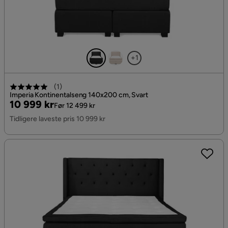
+1
(
1
)
Imperia Kontinentalseng 140x200 cm, Svart
Pris
Original
10 999 kr
Før 12 499 kr
Pris
Tidligere laveste pris 10 999 kr