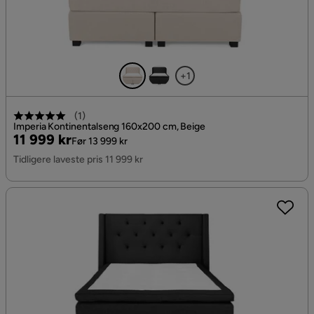
+1
(
1
)
Imperia Kontinentalseng 160x200 cm, Beige
Pris
Original
11 999 kr
Før 13 999 kr
Pris
Tidligere laveste pris 11 999 kr