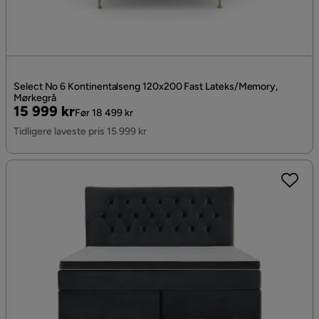
Select No 6 Kontinentalseng 120x200 Fast Lateks/Memory,
Mørkegrå
Pris
Original
15 999 kr
Før 18 499 kr
Pris
Tidligere laveste pris 15 999 kr