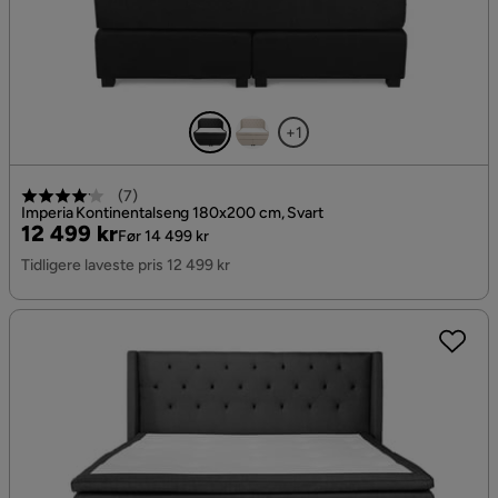
+1
(
7
)
Imperia Kontinentalseng 180x200 cm, Svart
Pris
Original
12 499 kr
Før 14 499 kr
Pris
Tidligere laveste pris 12 499 kr