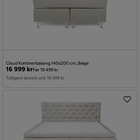
Cloud Kontinentalseng 140x200 cm, Beige
Pris
Original
16 999 kr
Før 19 499 kr
Pris
Tidligere laveste pris 16 999 kr