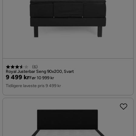
(
6
)
Royal Justerbar Seng 90x200, Svart
Pris
Original
9 499 kr
Før 10 999 kr
Pris
Tidligere laveste pris 9 499 kr