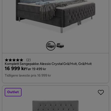
(
2
)
Komplett Sengepakke Alessio Crystal Grå/Hvit, Grå/Hvit
Pris
Original
16 999 kr
Før 19 499 kr
Pris
Tidligere laveste pris 16 999 kr
Outlet