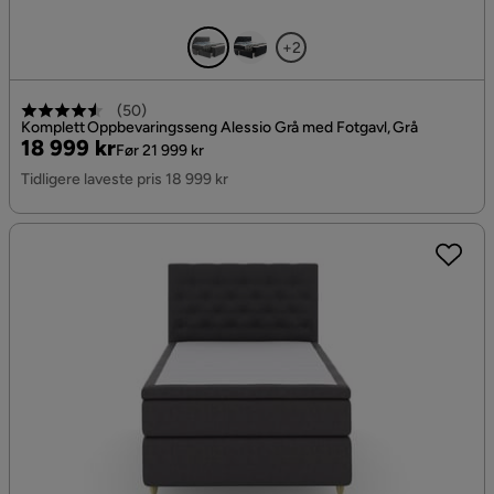
+2
(
50
)
Komplett Oppbevaringsseng Alessio Grå med Fotgavl, Grå
Pris
Original
18 999 kr
Før 21 999 kr
Pris
Tidligere laveste pris 18 999 kr