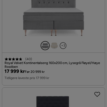
+3
(
40
)
Royal Velvet Kontinentalseng 160x200 cm, Lysegrå Fløyel/Høye
Rosében
Pris
Original
17 999 kr
Før 20 999 kr
Pris
Tidligere laveste pris 17 999 kr