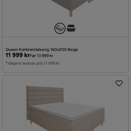
Queen Kontinentalseng, 160x200 Beige
Pris
Original
11 999 kr
Før 13 999 kr
Pris
Tidligere laveste pris 11 999 kr