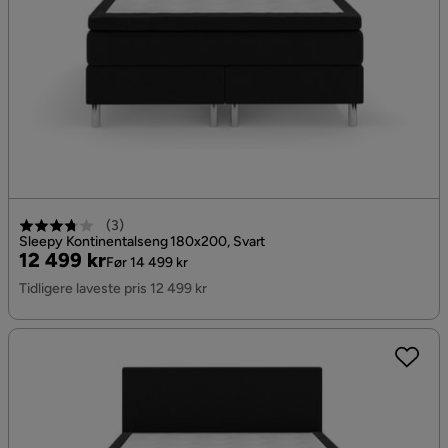
(
3
)
Sleepy Kontinentalseng 180x200, Svart
Pris
Original
12 499 kr
Før 14 499 kr
Pris
Tidligere laveste pris 12 499 kr