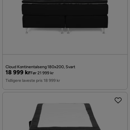
Cloud Kontinentalseng 180x200, Svart
Pris
Original
18 999 kr
Før 21 999 kr
Pris
Tidligere laveste pris 18 999 kr