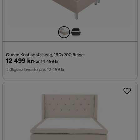
Queen Kontinentalseng, 180x200 Beige
Pris
Original
12 499 kr
Før 14 499 kr
Pris
Tidligere laveste pris 12 499 kr