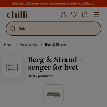
Akkurat nå! Lagerrydding av sommerens hagemøbler →
Søk
Hjem
Varemerker
Berg & Strand
Berg & Strand -
senger for livet
32 stk produkter