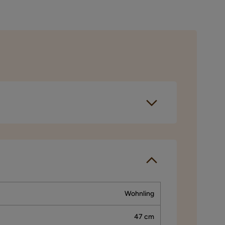
gjennomført et
spørselen sendes
Wohnling
47 cm