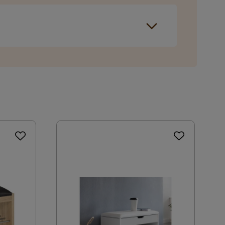
Sponplater
tavgift tilkommer i kassen etter du har fylt i
Tre,Eik
ring som du kan velge i kassen. Dersom ingen
Natur