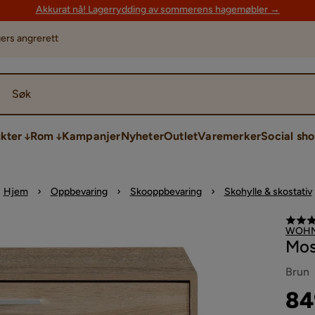
Akkurat nå! Lagerrydding av sommerens hagemøbler →
ers angrerett
Søk
kter
Rom
Kampanjer
Nyheter
Outlet
Varemerker
Social sh
Hjem
Oppbevaring
Skooppbevaring
Skohylle & skostativ
WOHN
Mos
Brun
Pri
Ori
84