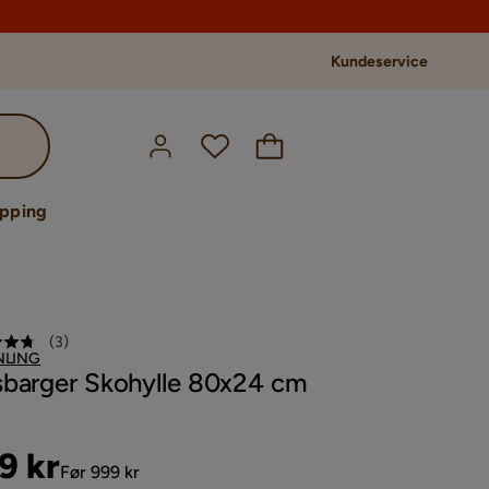
Kundeservice
opping
(
3
)
LING
barger Skohylle 80x24 cm
s
ginal
9 kr
Før 999 kr