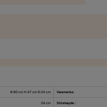
Vi bruker kun anmeldelser fra ekte kunder. Det er kun kunder som har 
kjøp som får forespørsel om å legge igjen en produktanmeldelse. Fore
via e-post til e-postadressen som kunden oppga ved kjøpet.
B:80 cm H:47 cm D:24 cm
Varemerke
:
24 cm
Sittehøyde
: