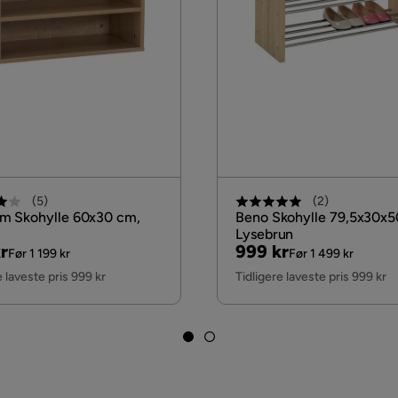
(
5
)
(
2
)
m Skohylle 60x30 cm,
Beno Skohylle 79,5x30x
Lysebrun
nal
Pris
Original
r
999 kr
Før 1 199 kr
Før 1 499 kr
Pris
e laveste pris 999 kr
Tidligere laveste pris 999 kr