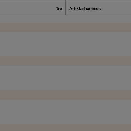
Tre
Artikkelnummer
:
47 cm
Sittedybde
80 cm
Dybde
47 cm