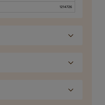
1214726
24 cm
Verified by Trustvoice
24 cm