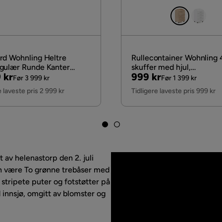
rd Wohnling Heltre
Rullecontainer Wohnling 
gulær Runde Kanter
skuffer med hjul,
nal
Pris
Original
 kr
999 kr
 Stil
oppbevaringsbrett, folier
Før 3 999 kr
Før 1 399 kr
Pris
sponplate, moderne stil
e laveste pris 2 999 kr
Tidligere laveste pris 999 kr
Sonoma, Sonoma