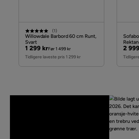
(
1
)
Willowdale Barbord 60 cm Runt,
Sofabo
Svart
Rektan
Pris
Original
Pris
Origi
1 299 kr
2 999
Landlig
Før 1 499 kr
Pris
Pris
Tidligere laveste pris 1 299 kr
Tidliger