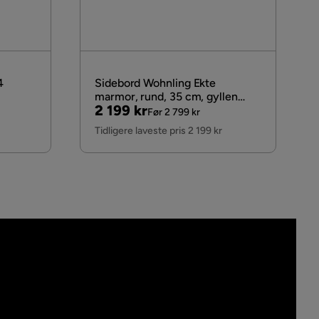
4
Sidebord Wohnling Ekte
marmor, rund, 35 cm, gyllen
Pris
Original
2 199 kr
t
base, moderne stil
Før 2 799 kr
Pris
Tidligere laveste pris 2 199 kr