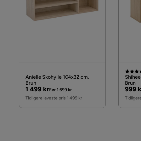
Anielle Skohylle 104x32 cm,
Shihee
Brun
Brun
Pris
Original
Pris
Origi
1 499 kr
999 k
Før 1 699 kr
Pris
Pris
Tidligere laveste pris 1 499 kr
Tidliger