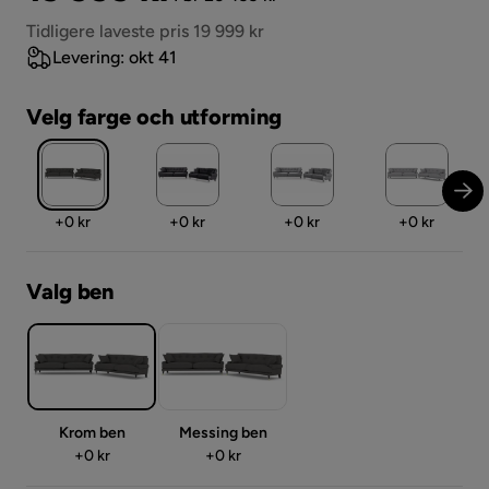
Pris
Tidligere laveste pris 19 999 kr
Levering: okt 41
Velg farge och utforming
Pris
Pris
Pris
Pris
+
0 kr
+
0 kr
+
0 kr
+
0 kr
Valg ben
Krom ben
Messing ben
Pris
Pris
+
0 kr
+
0 kr