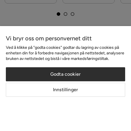
Vi bryr oss om personvernet ditt
Ved å klikke på "godta cookies" godtar du lagring av cookies på
enheten din for å forbedre navigasjonen på nettstedet, analysere
bruken av nettstedet og bistå i våre markedsføringstiltak.
Godta cookier
Innlegg
Innlegg
Innstillinger
publisert
publisert
@designbymonah
@radhuslyckan
av
av