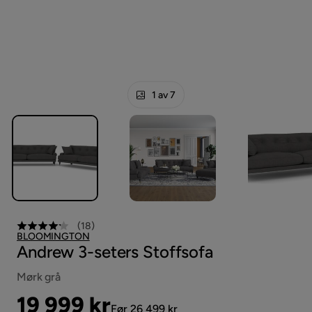
1 av 7
(
18
)
BLOOMINGTON
Andrew 3-seters Stoffsofa
Mørk grå
Pris
Original
19 999 kr
Før 26 499 kr