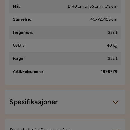
Mål
:
B:40 cm L:155 cm H:72 cm
Størrelse
:
40x72x155 cm
Fargenavn
:
Svart
Vekt
:
40 kg
Farge
:
Svart
Artikkelnummer
:
1898779
Spesifikasjoner
Artikkelnummer:
1898779
Størrelse