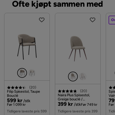
Ofte kjøpt sammen med
O
(
20
)
(
20
)
Filip Spisestol, Taupe
Spis
Naira Plus Spisestol,
Bouclé
Valn
Pris
Original
Greige bouclé /
Pri
Or
599 kr
79
/stk
Pris
Original
399 kr
Metallben valnøtt
/stk
Pris
Pri
Før 1 099 kr
Før 749 kr
Før 
Pris
Tidligere laveste pris 599
Tidligere laveste pris 399
Tidl