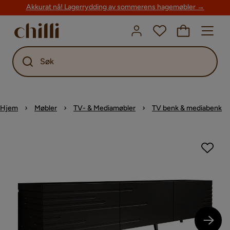
Akkurat nå! Lagerrydding av sommerens hagemøbler →
Søk
Hjem
Møbler
TV- & Mediamøbler
TV benk & mediabenk