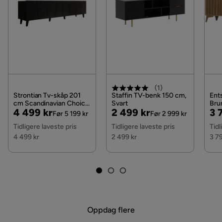
Les våre
Kjøpsvilkår
for mer informasjon.
(
1
)
Strontian Tv-skåp 201
Staffin TV-benk 150 cm,
Ent
cm Scandinavian Choice
Svart
Bru
Pris
Original
Pris
Original
Pri
Or
4 499 kr
2 499 kr
3 
Black
Før 5 199 kr
Før 2 999 kr
Pris
Pris
Pri
Tidligere laveste pris
Tidligere laveste pris
Tidl
4 499 kr
2 499 kr
3 7
Oppdag flere