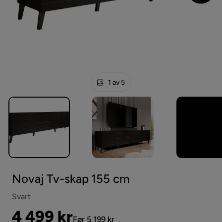
1 av 5
Novaj Tv-skap 155 cm
Svart
Pris
Original
4 499 kr
Før 5 199 kr