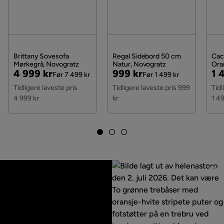
Brittany Sovesofa
Regal Sidebord 50 cm
Cac
Mørkegrå, Novogratz
Natur, Novogratz
Ora
Pris
Original
Pris
Original
Pri
Or
4 999 kr
999 kr
1 
Før 7 499 kr
Før 1 499 kr
Pris
Pris
Pri
Tidligere laveste pris
Tidligere laveste pris 999
Tidl
4 999 kr
kr
1 49