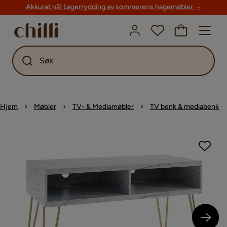
Akkurat nå! Lagerrydding av sommerens hagemøbler →
Søk
Hjem
Møbler
TV- & Mediamøbler
TV benk & mediabenk