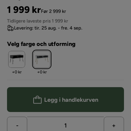
Pris
Original
1 999 kr
Før 2 999 kr
Pris
Tidligere laveste pris 1 999 kr
Levering: tir. 25 aug. - fre. 4 sep.
Velg farge och utforming
Pris
Pris
+
0 kr
+
0 kr
Legg i handlekurven
-
+