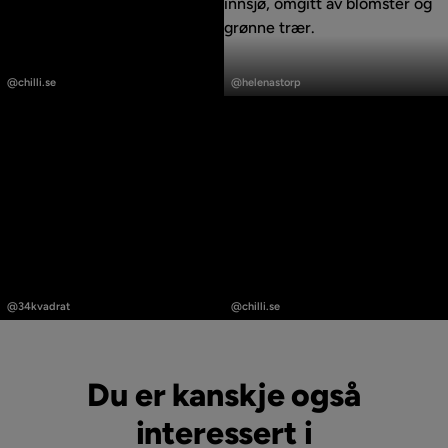
Innlegg
Innlegg
publisert
publisert
@chilli.se
@helenastorp
av
av
Innlegg
Innlegg
publisert
publisert
@34kvadrat
@chilli.se
av
av
Du er kanskje også
interessert i