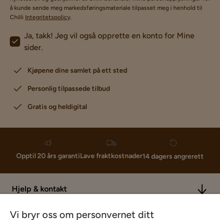
å kunde sende meg markedsføringsmateriale tilpasset meg i henhold til
Chilli
Integritetspolicy
.
Ja, takk! Jeg vil også opprette en konto for Mine
sider.
Kjøpene dine samlet på ett sted
Personlig tilpassede tilbud
Gratis og heldigital
Lave fraktkostnader
Opptil 20 års garanti
14 dagers angrerett
Hjelp & kontakt
Vi bryr oss om personvernet ditt