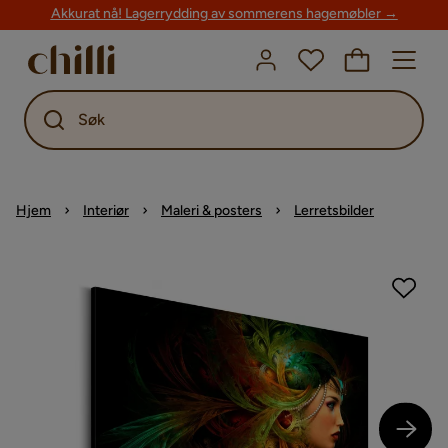
Akkurat nå! Lagerrydding av sommerens hagemøbler →
Søk
Hjem
Interiør
Maleri & posters
Lerretsbilder