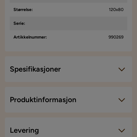
Størrelse
:
120x80
Serie
:
Artikkelnummer
:
990269
Spesifikasjoner
Artikkelnummer:
990269
Størrelse
Produktinformasjon
Høyde
80 cm
Bredde
120 cm
Levering