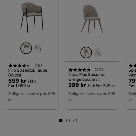
(
19
)
(
20
)
Filip Spisestol, Taupe
Spis
Naira Plus Spisestol,
Bouclé
Valn
Pris
Original
Greige bouclé /
Pri
Or
599 kr
79
/stk
Pris
Original
399 kr
Metallben valnøtt
/stk
Pris
Pri
Før 1 099 kr
Før 749 kr
Før 
Pris
Tidligere laveste pris 599
Tidligere laveste pris 399
Tidl
kr
kr
kr