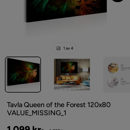
1 av 4
Tavla Queen of the Forest 120x80
VALUE_MISSING_1
Pris
Original
1 099 kr