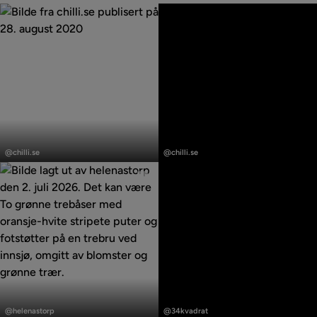
Innlegg
Innlegg
publisert
publisert
@chilli.se
@chilli.se
av
av
Innlegg
Innlegg
publisert
publisert
@helenastorp
@34kvadrat