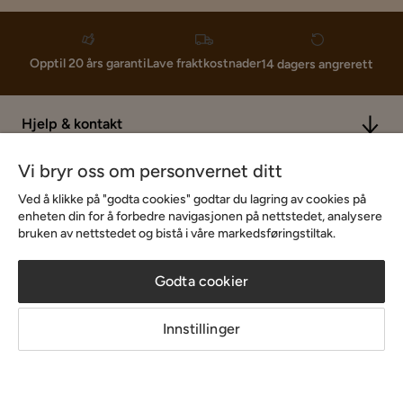
Lave fraktkostnader
Opptil 20 års garanti
14 dagers angrerett
Hjelp & kontakt
Vi bryr oss om personvernet ditt
Sortiment & tilbud
Ved å klikke på "godta cookies" godtar du lagring av cookies på
enheten din for å forbedre navigasjonen på nettstedet, analysere
bruken av nettstedet og bistå i våre markedsføringstiltak.
Inspirasjon
Godta cookier
Om Chilli
Innstillinger