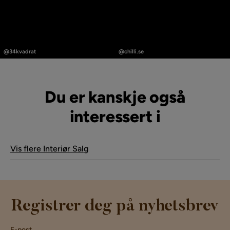
Innlegg
Innlegg
publisert
publisert
@34kvadrat
@chilli.se
av
av
Du er kanskje også
interessert i
Vis flere Interiør Salg
Registrer deg på nyhetsbrev
E-post