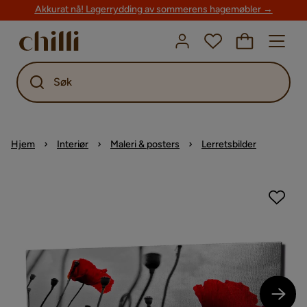
Akkurat nå! Lagerrydding av sommerens hagemøbler →
Søk
Hjem
Interiør
Maleri & posters
Lerretsbilder