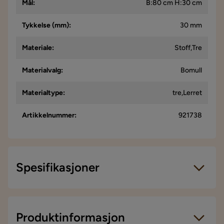
Mål
:
B:80 cm H:30 cm
Tykkelse (mm)
:
30 mm
Materiale
:
Stoff,Tre
Materialvalg
:
Bomull
Materialtype
:
tre,Lerret
Artikkelnummer
:
921738
Spesifikasjoner
Artikkelnummer:
921738
Størrelse
Produktinformasjon