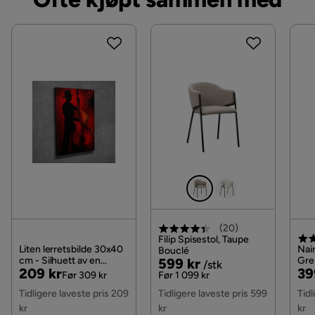
(
20
)
Filip Spisestol, Taupe
Liten lerretsbilde 30x40
Nair
Bouclé
cm - Silhuett av en
Pris
Original
Gre
599 kr
/stk
Pris
Original
Pri
Or
209 kr
39
musiker som spiller
Met
Pris
Før 309 kr
Før 1 099 kr
kontrabass med
Pris
Pri
Tidligere laveste pris 209
Tidligere laveste pris 599
Tidl
hjerteformede detaljer,
Rød / Svart
kr
kr
kr