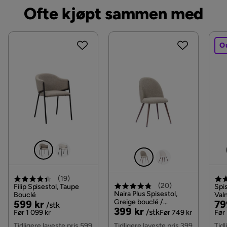
Ofte kjøpt sammen med
O
(
19
)
(
20
)
Filip Spisestol, Taupe
Spis
Naira Plus Spisestol,
Bouclé
Valn
Pris
Original
Greige bouclé /
Pri
Or
599 kr
79
/stk
Pris
Original
399 kr
Metallben valnøtt
/stk
Pris
Pri
Før 1 099 kr
Før 749 kr
Før 
Pris
Tidligere laveste pris 599
Tidligere laveste pris 399
Tidl