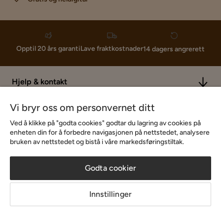
Lave fraktkostnader
Opptil 20 års garanti
14 dagers angrerett
Hjelp & kontakt
Vi bryr oss om personvernet ditt
Sortiment & tilbud
Ved å klikke på "godta cookies" godtar du lagring av cookies på
enheten din for å forbedre navigasjonen på nettstedet, analysere
bruken av nettstedet og bistå i våre markedsføringstiltak.
Inspirasjon
Godta cookier
Om Chilli
Innstillinger