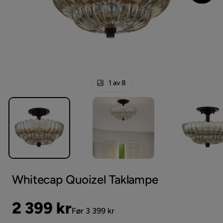
1 av 8
Whitecap Quoizel Taklampe
Pris
Original
2 399 kr
Før 3 399 kr