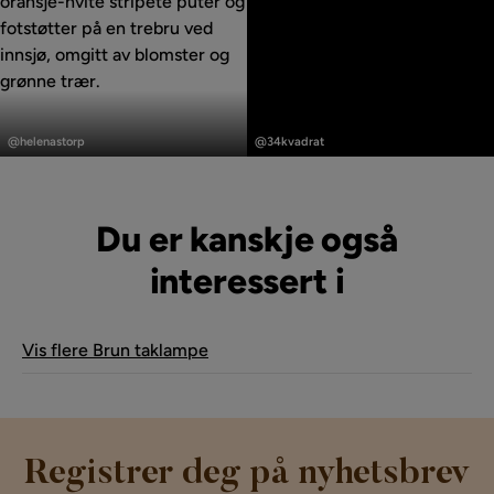
Innlegg
Innlegg
publisert
publisert
@helenastorp
@34kvadrat
av
av
Du er kanskje også
interessert i
Vis flere Brun taklampe
Registrer deg på nyhetsbrev